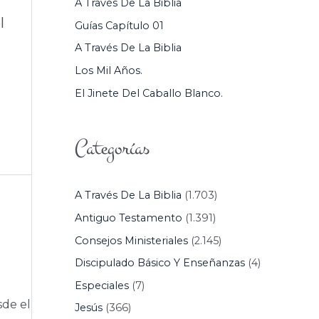
A Través De La Biblia
P
l
Guías Capítulo 01
O
A Través De La Biblia
R
Los Mil Años.
:
El Jinete Del Caballo Blanco.
Categorías
A Través De La Biblia
(1.703)
Antiguo Testamento
(1.391)
Consejos Ministeriales
(2.145)
Discipulado Básico Y Enseñanzas
(4)
Especiales
(7)
sde el
Jesús
(366)