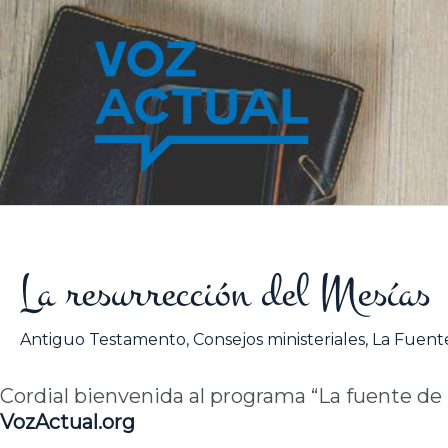
Ir
al
contenido
La resurrección del Mesías
Antiguo Testamento
,
Consejos ministeriales
,
La Fuente
Cordial bienvenida al programa “La fuente de la
VozActual.org