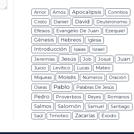
Apocalipsis
Corintios
Amor
Amós
David
Daniel
Cristo
Deuteronomio
Efesios
Ezequiel
Evangelio De Juan
Génesis
Hebreos
Iglesia
Introducción
Isaias
Israel
Jesús
Juan
Jeremías
Job
Josué
Juicio
Levítico
Lucas
Mateo
Moisés
Miqueas
Números
Oración
Pablo
Oseas
Palabras De Jesús
Pedro
Proverbios
Romanos
Reyes
Salomón
Salmos
Samuel
Santiago
Zacarías
Éxodo
Saúl
Timoteo