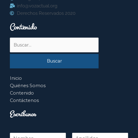
info@vozactual.org
Derechos Reservados 2020
Contenido
Buscar
por:
Inicio
Quiénes Somos
Contenido
Contáctenos
Escríbanos
N