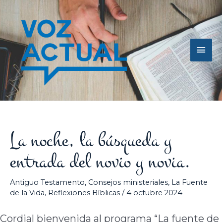
Ir
Men
al
contenido
princ
La noche, la búsqueda y
entrada del novio y novia.
Antiguo Testamento
,
Consejos ministeriales
,
La Fuente
de la Vida
,
Reflexiones Bíblicas
/
4 octubre 2024
Cordial bienvenida al programa “La fuente de