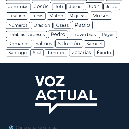
Jesús
Juan
Jeremías
Job
Josué
Juicio
Moisés
Levítico
Lucas
Mateo
Miqueas
Pablo
Números
Oración
Oseas
Pedro
Proverbios
Palabras De Jesús
Reyes
Salomón
Romanos
Salmos
Samuel
Zacarías
Éxodo
Santiago
Saúl
Timoteo
Cartagena, Colombia