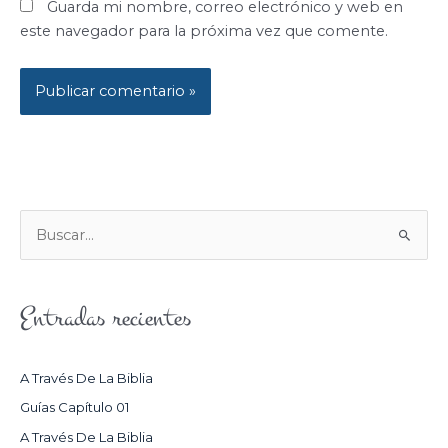
Guarda mi nombre, correo electrónico y web en
este navegador para la próxima vez que comente.
B
U
S
Entradas recientes
C
A
R
A Través De La Biblia
P
Guías Capítulo 01
O
A Través De La Biblia
R