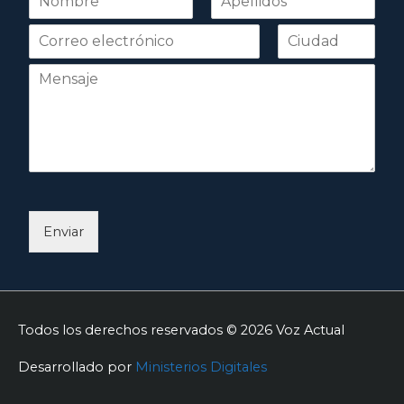
o
Nombre
Apellidos
m
b
r
e
*
Enviar
Todos los derechos reservados © 2026
Voz Actual
Desarrollado por
Ministerios Digitales