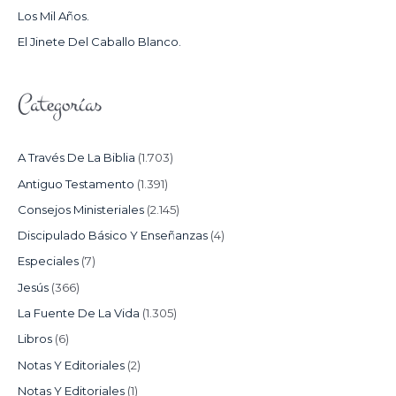
Los Mil Años.
:
El Jinete Del Caballo Blanco.
Categorías
A Través De La Biblia
(1.703)
Antiguo Testamento
(1.391)
Consejos Ministeriales
(2.145)
Discipulado Básico Y Enseñanzas
(4)
Especiales
(7)
Jesús
(366)
La Fuente De La Vida
(1.305)
Libros
(6)
Notas Y Editoriales
(2)
Notas Y Editoriales
(1)