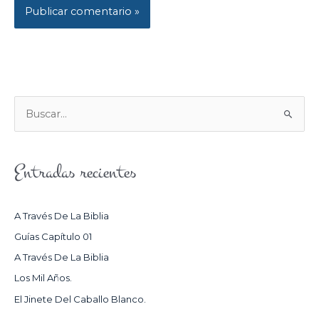
B
U
S
Entradas recientes
C
A
R
A Través De La Biblia
P
Guías Capítulo 01
O
A Través De La Biblia
R
Los Mil Años.
:
El Jinete Del Caballo Blanco.