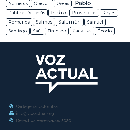
Pablo
Números
Oración
Oseas
Pedro
Proverbios
Palabras De Jesús
Reyes
Salomón
Romanos
Salmos
Samuel
Zacarías
Éxodo
Santiago
Saúl
Timoteo
Cartagena, Colombia
info@vozactual.org
Derechos Reservados 2020