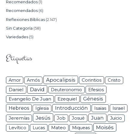
Recomendados
(1)
Recomendados
(6)
Reflexiones Bíblicas
(2.147)
Sin Categoría
(58)
Variedades
(5)
Etiquetas
Apocalipsis
Corintios
Amor
Amós
Cristo
David
Daniel
Efesios
Deuteronomio
Génesis
Ezequiel
Evangelio De Juan
Hebreos
Introducción
Isaias
Israel
Iglesia
Jesús
Juan
Jeremías
Job
Josué
Juicio
Moisés
Levítico
Lucas
Mateo
Miqueas