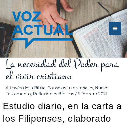
Ir
Men
al
contenido
princ
La necesidad del Poder para
el vivir cristiano
A través de la Biblia
,
Consejos ministeriales
,
Nuevo
Testamento
,
Reflexiones Bíblicas
/
5 febrero 2021
Estudio diario, en la carta a
los Filipenses, elaborado