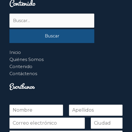
Contenido
Buscar
por:
Inicio
Quiénes Somos
Contenido
Contáctenos
Escríbanos
N
o
Nombre
Apellidos
m
b
r