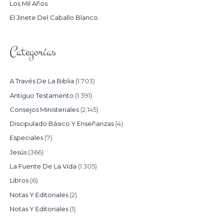
Los Mil Años.
:
El Jinete Del Caballo Blanco.
Categorías
A Través De La Biblia
(1.703)
Antiguo Testamento
(1.391)
Consejos Ministeriales
(2.145)
Discipulado Básico Y Enseñanzas
(4)
Especiales
(7)
Jesús
(366)
La Fuente De La Vida
(1.305)
Libros
(6)
Notas Y Editoriales
(2)
Notas Y Editoriales
(1)