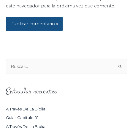
este navegador para la próxima vez que comente.
B
U
S
Entradas recientes
C
A
R
A Través De La Biblia
P
Guías Capítulo 01
O
A Través De La Biblia
R