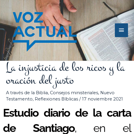
Ir
Men
al
contenido
princ
La injusticia de los ricos y la
oración del justo
A través de la Biblia
,
Consejos ministeriales
,
Nuevo
Testamento
,
Reflexiones Bíblicas
/
17 noviembre 2021
Estudio diario de la carta
de Santiago
, en el