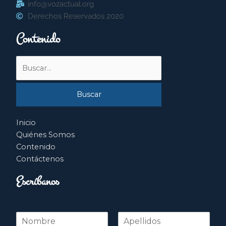
info@vozactual.org
Derechos Reservados 2020
Contenido
Buscar
por:
Inicio
Quiénes Somos
Contenido
Contáctenos
Escríbanos
N