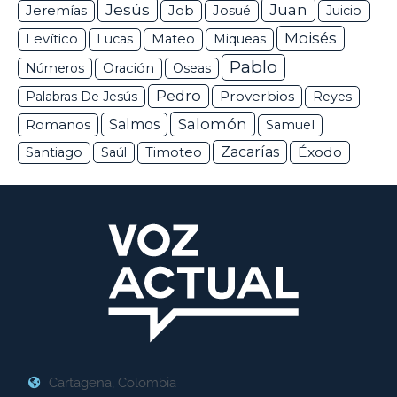
Jesús
Juan
Jeremías
Job
Josué
Juicio
Moisés
Levítico
Lucas
Mateo
Miqueas
Pablo
Números
Oración
Oseas
Pedro
Proverbios
Palabras De Jesús
Reyes
Salomón
Romanos
Salmos
Samuel
Zacarías
Éxodo
Santiago
Saúl
Timoteo
Cartagena, Colombia