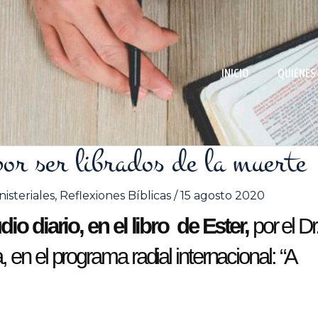
INICIO
QUIÉNES
 por ser librados de la muerte
isteriales
,
Reflexiones Bíblicas
/
15 agosto 2020
io diario, en el libro de Ester,
por el Dr.
n el programa radial internacional: “A