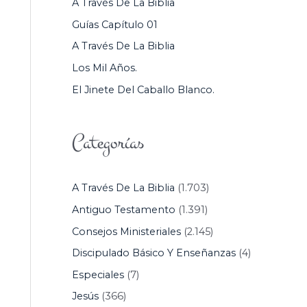
A Través De La Biblia
P
Guías Capítulo 01
O
A Través De La Biblia
R
Los Mil Años.
:
El Jinete Del Caballo Blanco.
Categorías
A Través De La Biblia
(1.703)
Antiguo Testamento
(1.391)
Consejos Ministeriales
(2.145)
Discipulado Básico Y Enseñanzas
(4)
Especiales
(7)
Jesús
(366)