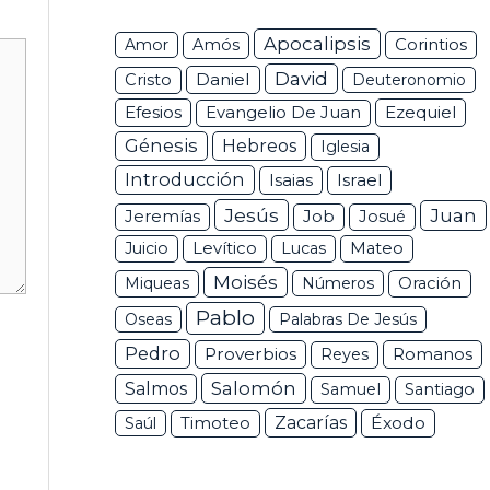
Apocalipsis
Corintios
Amor
Amós
David
Daniel
Cristo
Deuteronomio
Efesios
Ezequiel
Evangelio De Juan
Génesis
Hebreos
Iglesia
Introducción
Isaias
Israel
Jesús
Juan
Jeremías
Job
Josué
Juicio
Levítico
Lucas
Mateo
Moisés
Miqueas
Números
Oración
Pablo
Oseas
Palabras De Jesús
Pedro
Proverbios
Romanos
Reyes
Salomón
Salmos
Samuel
Santiago
Zacarías
Éxodo
Saúl
Timoteo