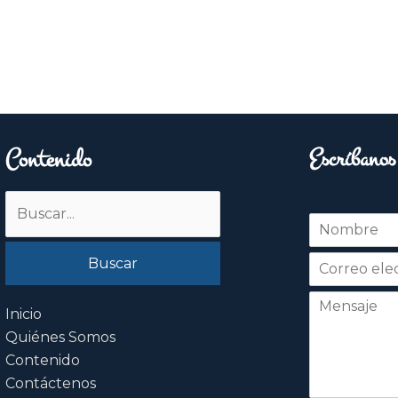
Contenido
Escríbanos
Buscar
N
por:
o
Nombre
m
b
r
e
Inicio
*
Quiénes Somos
Contenido
Contáctenos