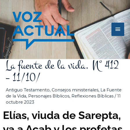
Ir
Men
al
contenido
princ
La fuente de la vida. Nº 412
– 11/10/
Antiguo Testamento
,
Consejos ministeriales
,
La Fuente
de la Vida
,
Personajes Bíblicos
,
Reflexiones Bíblicas
/
11
octubre 2023
Elías, viuda de Sarepta,
va a Acab y los profetas