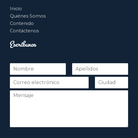
Inicio
Quiénes Somos
Contenido
Contáctenos
Escríbanos
N
o
Nombre
Apellidos
m
b
r
e
*