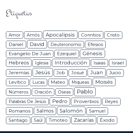
Etiquetas
Apocalipsis
Corintios
Amor
Amós
Cristo
David
Daniel
Efesios
Deuteronomio
Génesis
Ezequiel
Evangelio De Juan
Hebreos
Introducción
Isaias
Israel
Iglesia
Jesús
Juan
Jeremías
Job
Josué
Juicio
Moisés
Levítico
Lucas
Mateo
Miqueas
Pablo
Números
Oración
Oseas
Pedro
Proverbios
Palabras De Jesús
Reyes
Salomón
Romanos
Salmos
Samuel
Zacarías
Éxodo
Santiago
Saúl
Timoteo