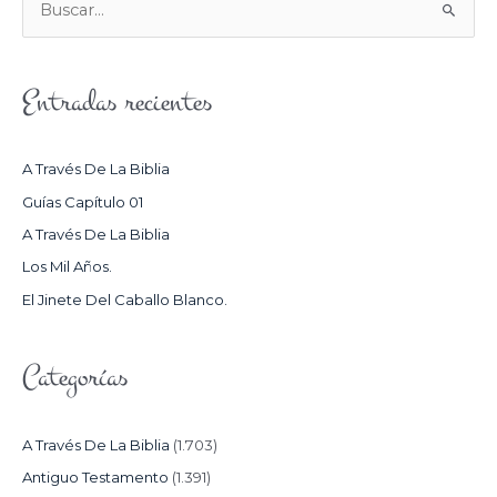
B
U
S
Entradas recientes
C
A
R
A Través De La Biblia
P
Guías Capítulo 01
O
A Través De La Biblia
R
Los Mil Años.
:
El Jinete Del Caballo Blanco.
Categorías
A Través De La Biblia
(1.703)
Antiguo Testamento
(1.391)