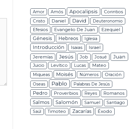
Apocalipsis
Corintios
Amor
Amós
David
Daniel
Cristo
Deuteronomio
Efesios
Ezequiel
Evangelio De Juan
Génesis
Hebreos
Iglesia
Introducción
Isaias
Israel
Jesús
Juan
Jeremías
Job
Josué
Juicio
Levítico
Lucas
Mateo
Moisés
Miqueas
Números
Oración
Pablo
Oseas
Palabras De Jesús
Pedro
Proverbios
Romanos
Reyes
Salomón
Salmos
Samuel
Santiago
Zacarías
Éxodo
Saúl
Timoteo