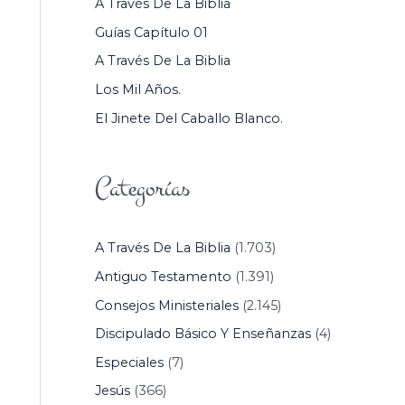
A Través De La Biblia
P
Guías Capítulo 01
O
A Través De La Biblia
R
Los Mil Años.
:
El Jinete Del Caballo Blanco.
Categorías
A Través De La Biblia
(1.703)
Antiguo Testamento
(1.391)
Consejos Ministeriales
(2.145)
Discipulado Básico Y Enseñanzas
(4)
Especiales
(7)
Jesús
(366)