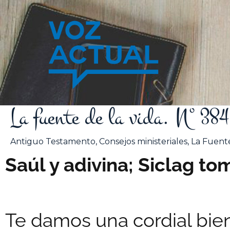
Ir
al
contenido
La fuente de la vida. Nº 3
Antiguo Testamento
,
Consejos ministeriales
,
La Fuente
Saúl y adivina; Siclag t
Te damos una cordial bien