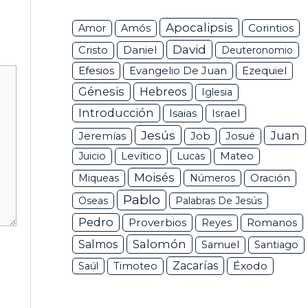
Apocalipsis
Corintios
Amor
Amós
David
Daniel
Cristo
Deuteronomio
Efesios
Ezequiel
Evangelio De Juan
Génesis
Hebreos
Iglesia
Introducción
Isaias
Israel
Jesús
Juan
Jeremías
Job
Josué
Juicio
Levítico
Lucas
Mateo
Moisés
Miqueas
Números
Oración
Pablo
Oseas
Palabras De Jesús
Pedro
Proverbios
Romanos
Reyes
Salomón
Salmos
Samuel
Santiago
Zacarías
Éxodo
Saúl
Timoteo