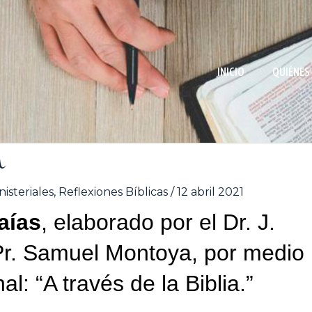
INICIO
QUIÉNES
n
isteriales
,
Reflexiones Bíblicas
/
12 abril 2021
saías
, elaborado por el Dr. J.
Pr. Samuel Montoya, por medio
al: “A través de la Biblia.”