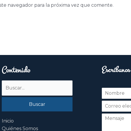
ste navegador para la próxima vez que comente.
Contenido
Escríbanos
Buscar
N
por:
o
Nombre
m
b
r
e
Inicio
*
Quiénes Somos