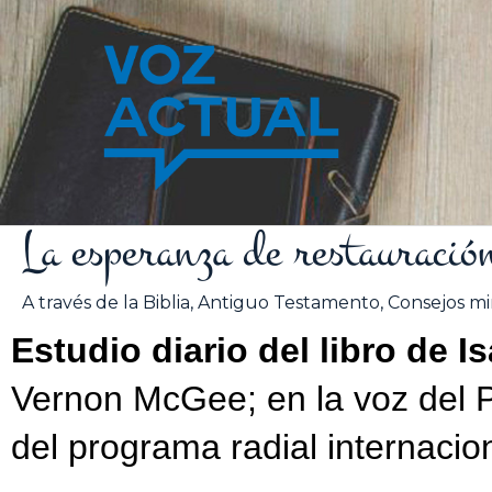
Ir
al
contenido
La esperanza de restauració
A través de la Biblia
,
Antiguo Testamento
,
Consejos min
Estudio diario del libro de I
Vernon McGee; en la voz del 
del programa radial internacion