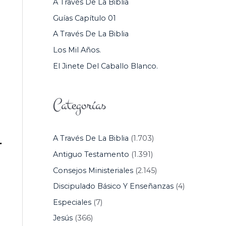
A Través De La Biblia
P
Guías Capítulo 01
O
A Través De La Biblia
R
Los Mil Años.
:
El Jinete Del Caballo Blanco.
Categorías
A Través De La Biblia
(1.703)
r
Antiguo Testamento
(1.391)
Consejos Ministeriales
(2.145)
Discipulado Básico Y Enseñanzas
(4)
Especiales
(7)
Jesús
(366)