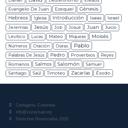
Daniel
Efesios
Deuteronomio
Génesis
Ezequiel
Evangelio De Juan
Hebreos
Introducción
Isaias
Israel
Iglesia
Jesús
Juan
Jeremías
Job
Josué
Juicio
Moisés
Levítico
Lucas
Mateo
Miqueas
Pablo
Números
Oración
Oseas
Pedro
Proverbios
Palabras De Jesús
Reyes
Salomón
Romanos
Salmos
Samuel
Zacarías
Éxodo
Santiago
Saúl
Timoteo
Cartagena, Colombia
info@vozactual.org
Derechos Reservados 2020