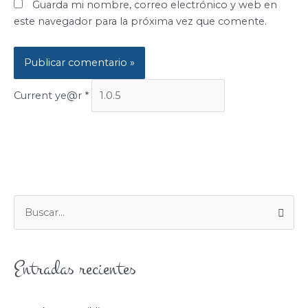
Guarda mi nombre, correo electrónico y web en
este navegador para la próxima vez que comente.
Current ye@r
*
B
U
S
Entradas recientes
C
A
R