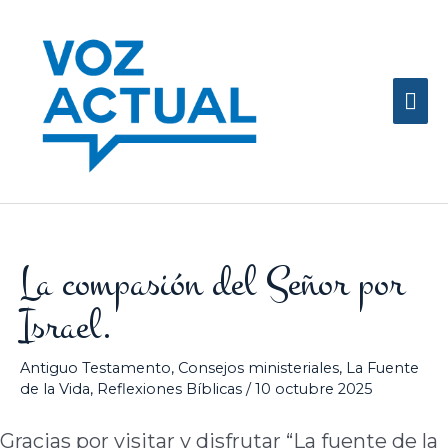
Ir
Me
al
contenido
prin
La compasión del Señor por
Israel.
Antiguo Testamento
,
Consejos ministeriales
,
La Fuente
de la Vida
,
Reflexiones Bíblicas
/
10 octubre 2025
Gracias por visitar y disfrutar “La fuente de la