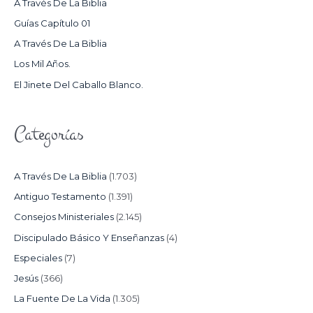
A Través De La Biblia
P
Guías Capítulo 01
O
A Través De La Biblia
R
Los Mil Años.
:
El Jinete Del Caballo Blanco.
Categorías
A Través De La Biblia
(1.703)
Antiguo Testamento
(1.391)
Consejos Ministeriales
(2.145)
Discipulado Básico Y Enseñanzas
(4)
Especiales
(7)
Jesús
(366)
La Fuente De La Vida
(1.305)