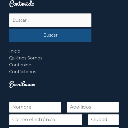
Contenido
Buscar
por:
Inicio
Quiénes Somos
Contenido
Contáctenos
Escríbanos
N
o
Nombre
Apellidos
m
b
r