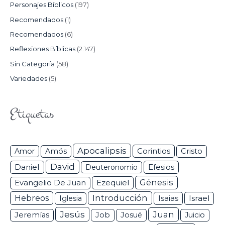
Personajes Bíblicos
(197)
Recomendados
(1)
Recomendados
(6)
Reflexiones Bíblicas
(2.147)
Sin Categoría
(58)
Variedades
(5)
Etiquetas
Apocalipsis
Corintios
Amor
Amós
Cristo
David
Daniel
Efesios
Deuteronomio
Génesis
Ezequiel
Evangelio De Juan
Hebreos
Introducción
Isaias
Israel
Iglesia
Jesús
Juan
Jeremías
Job
Josué
Juicio