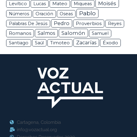
Moisés
Levítico
Lucas
Mateo
Miqueas
Pablo
Números
Oración
Oseas
Pedro
Proverbios
Palabras De Jesús
Reyes
Salomón
Romanos
Salmos
Samuel
Zacarías
Éxodo
Santiago
Saúl
Timoteo
Cartagena, Colombia
info@vozactual.org
Derechos Reservados 2020