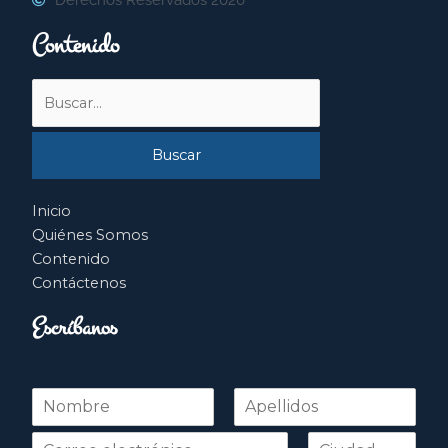
Contenido
Buscar
por:
Inicio
Quiénes Somos
Contenido
Contáctenos
Escríbanos
N
o
Nombre
Apellidos
m