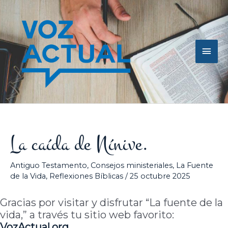
Ir
Men
al
contenido
princ
La caída de Nínive.
Antiguo Testamento
,
Consejos ministeriales
,
La Fuente
de la Vida
,
Reflexiones Bíblicas
/
25 octubre 2025
Gracias por visitar y disfrutar “La fuente de la
vida,” a través tu sitio web favorito:
VozActual.org