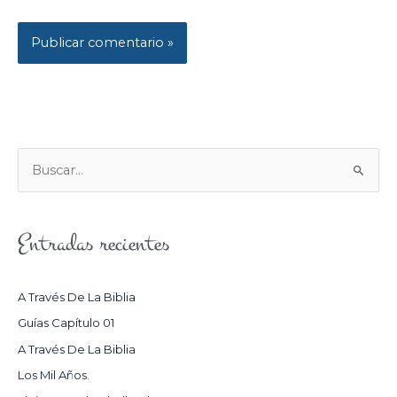
B
U
S
Entradas recientes
C
A
R
A Través De La Biblia
P
Guías Capítulo 01
O
A Través De La Biblia
R
Los Mil Años.
: