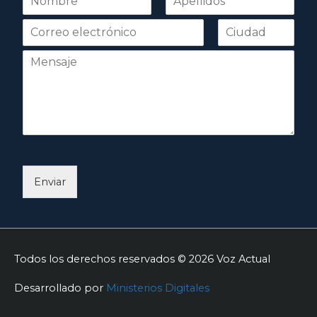
o
Nombre
Apellidos
m
b
r
e
*
Enviar
Todos los derechos reservados © 2026
Voz Actual
Desarrollado por
Ministerios Digitales