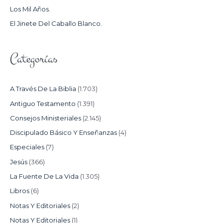
Los Mil Años.
:
El Jinete Del Caballo Blanco.
Categorías
A Través De La Biblia
(1.703)
Antiguo Testamento
(1.391)
Consejos Ministeriales
(2.145)
Discipulado Básico Y Enseñanzas
(4)
Especiales
(7)
Jesús
(366)
La Fuente De La Vida
(1.305)
Libros
(6)
Notas Y Editoriales
(2)
Notas Y Editoriales
(1)