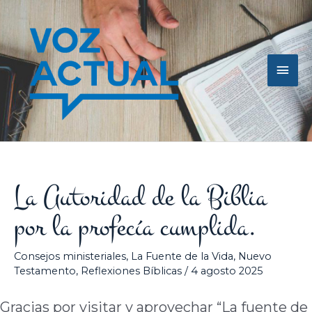
Ir
Men
al
contenido
princ
La Autoridad de la Biblia
por la profecía cumplida.
Consejos ministeriales
,
La Fuente de la Vida
,
Nuevo
Testamento
,
Reflexiones Bíblicas
/
4 agosto 2025
Gracias por visitar y aprovechar “La fuente de