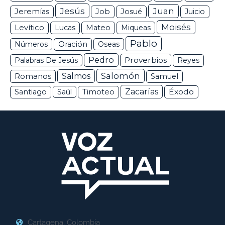
Jesús
Juan
Jeremías
Job
Josué
Juicio
Moisés
Levítico
Lucas
Mateo
Miqueas
Pablo
Números
Oración
Oseas
Pedro
Proverbios
Palabras De Jesús
Reyes
Salomón
Romanos
Salmos
Samuel
Zacarías
Éxodo
Santiago
Saúl
Timoteo
Cartagena, Colombia