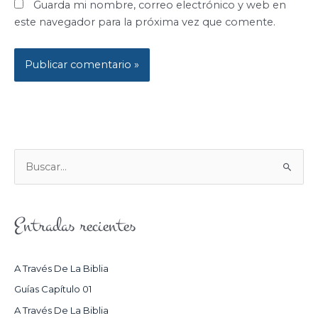
Guarda mi nombre, correo electrónico y web en
este navegador para la próxima vez que comente.
B
U
S
Entradas recientes
C
A
R
A Través De La Biblia
P
Guías Capítulo 01
O
A Través De La Biblia
R