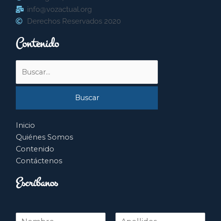
info@vozactual.org
Derechos Reservados 2020
Contenido
Buscar
por:
Inicio
Quiénes Somos
Contenido
Contáctenos
Escríbanos
N