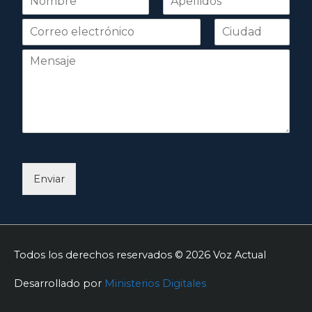
o
Nombre
Apellidos
m
b
r
e
*
Enviar
Todos los derechos reservados © 2026
Voz Actual
Desarrollado por
Ministerios Digitales