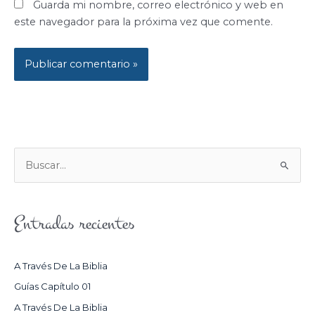
Guarda mi nombre, correo electrónico y web en
este navegador para la próxima vez que comente.
B
U
S
Entradas recientes
C
A
R
A Través De La Biblia
P
Guías Capítulo 01
O
A Través De La Biblia
R