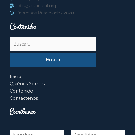
info@vozactual.org
Derechos Reservados 2020
Contenido
Buscar
por:
Inicio
Quiénes Somos
Contenido
Contáctenos
Escríbanos
N