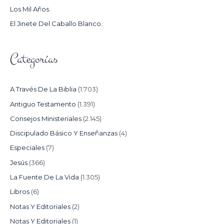
Los Mil Años.
:
El Jinete Del Caballo Blanco.
Categorías
A Través De La Biblia
(1.703)
Antiguo Testamento
(1.391)
Consejos Ministeriales
(2.145)
Discipulado Básico Y Enseñanzas
(4)
Especiales
(7)
Jesús
(366)
La Fuente De La Vida
(1.305)
Libros
(6)
Notas Y Editoriales
(2)
Notas Y Editoriales
(1)