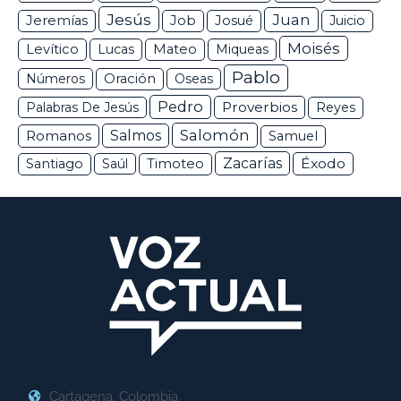
Jesús
Juan
Jeremías
Job
Josué
Juicio
Moisés
Levítico
Lucas
Mateo
Miqueas
Pablo
Números
Oración
Oseas
Pedro
Proverbios
Palabras De Jesús
Reyes
Salomón
Romanos
Salmos
Samuel
Zacarías
Éxodo
Santiago
Saúl
Timoteo
Cartagena, Colombia