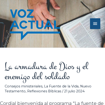
Ir
Men
al
contenido
princ
La armadura de Dios y el
enemigo del soldado
Consejos ministeriales
,
La Fuente de la Vida
,
Nuevo
Testamento
,
Reflexiones Bíblicas
/
21 julio 2024
Cordial bienvenida al programa “La fuente de