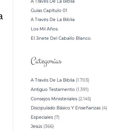
A Través De La Biblia
P
Guías Capítulo 01
a
O
A Través De La Biblia
R
Los Mil Años.
:
El Jinete Del Caballo Blanco.
Categorías
A Través De La Biblia
(1.703)
Antiguo Testamento
(1.391)
Consejos Ministeriales
(2.145)
Discipulado Básico Y Enseñanzas
(4)
Especiales
(7)
Jesús
(366)