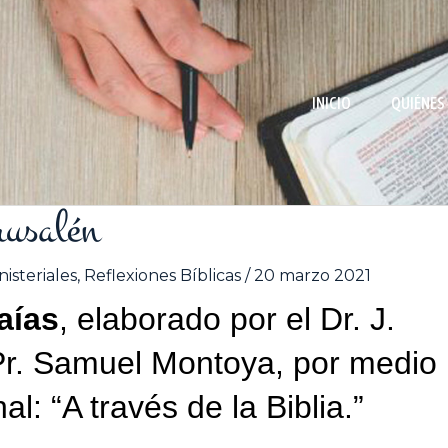
INICIO
QUIÉNES
rusalén
isteriales
,
Reflexiones Bíblicas
/
20 marzo 2021
saías
, elaborado por el Dr. J.
Pr. Samuel Montoya, por medio
al: “A través de la Biblia.”