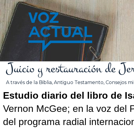
Ir
al
contenido
Juicio y restauración de Je
A través de la Biblia
,
Antiguo Testamento
,
Consejos min
Estudio diario del libro de I
Vernon McGee; en la voz del 
del programa radial internacion