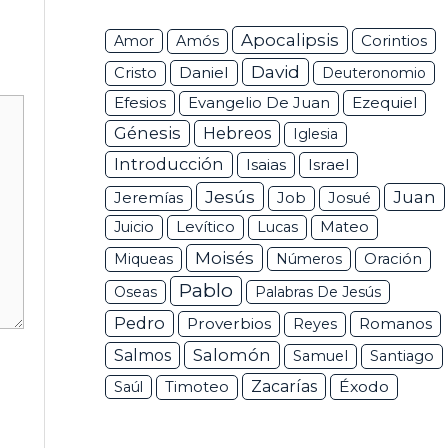
Apocalipsis
Corintios
Amor
Amós
David
Daniel
Cristo
Deuteronomio
Efesios
Ezequiel
Evangelio De Juan
Génesis
Hebreos
Iglesia
Introducción
Isaias
Israel
Jesús
Juan
Jeremías
Job
Josué
Juicio
Levítico
Lucas
Mateo
Moisés
Miqueas
Números
Oración
Pablo
Oseas
Palabras De Jesús
Pedro
Proverbios
Romanos
Reyes
Salomón
Salmos
Samuel
Santiago
Zacarías
Éxodo
Saúl
Timoteo