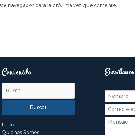
ste navegador para la próxima vez que comente.
Contenido
Escríbanos
Buscar
N
por:
o
Nombre
m
b
r
e
Inicio
*
Quiénes Somos