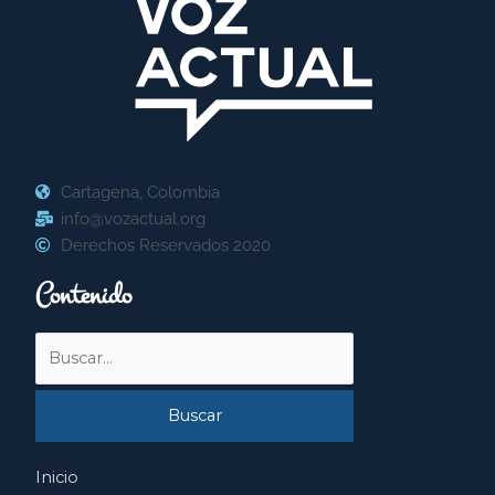
Cartagena, Colombia
info@vozactual.org
Derechos Reservados 2020
Contenido
Buscar
por:
Inicio