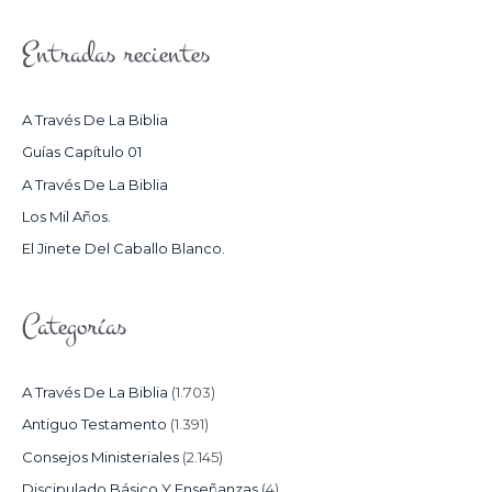
S
Entradas recientes
C
A
R
A Través De La Biblia
P
Guías Capítulo 01
O
A Través De La Biblia
R
Los Mil Años.
:
El Jinete Del Caballo Blanco.
Categorías
A Través De La Biblia
(1.703)
Antiguo Testamento
(1.391)
Consejos Ministeriales
(2.145)
Discipulado Básico Y Enseñanzas
(4)