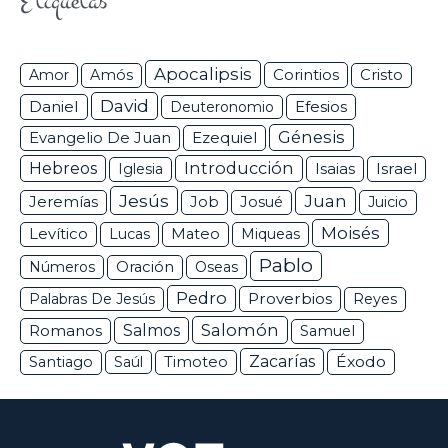
Etiquetas
Apocalipsis
Corintios
Amor
Amós
Cristo
David
Daniel
Efesios
Deuteronomio
Génesis
Ezequiel
Evangelio De Juan
Hebreos
Introducción
Isaias
Israel
Iglesia
Jesús
Juan
Jeremías
Job
Josué
Juicio
Moisés
Levítico
Lucas
Mateo
Miqueas
Pablo
Números
Oración
Oseas
Pedro
Proverbios
Palabras De Jesús
Reyes
Salomón
Romanos
Salmos
Samuel
Zacarías
Éxodo
Santiago
Saúl
Timoteo