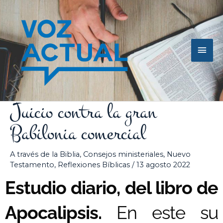
Ir
Men
al
contenido
princ
Juicio contra la gran
Babilonia comercial
A través de la Biblia
,
Consejos ministeriales
,
Nuevo
Testamento
,
Reflexiones Bíblicas
/
13 agosto 2022
Estudio diario, del libro de
Apocalipsis.
En este su