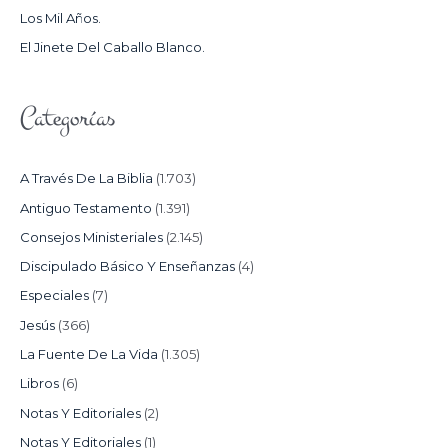
Los Mil Años.
:
El Jinete Del Caballo Blanco.
Categorías
A Través De La Biblia
(1.703)
Antiguo Testamento
(1.391)
Consejos Ministeriales
(2.145)
Discipulado Básico Y Enseñanzas
(4)
Especiales
(7)
Jesús
(366)
La Fuente De La Vida
(1.305)
Libros
(6)
Notas Y Editoriales
(2)
Notas Y Editoriales
(1)