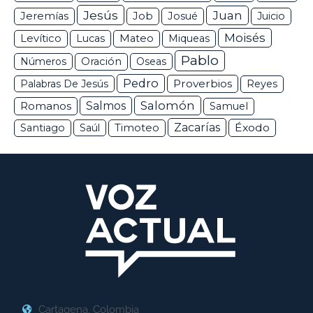
Jesús
Juan
Jeremías
Job
Josué
Juicio
Moisés
Levítico
Lucas
Mateo
Miqueas
Pablo
Números
Oración
Oseas
Pedro
Proverbios
Palabras De Jesús
Reyes
Salomón
Romanos
Salmos
Samuel
Zacarías
Éxodo
Santiago
Saúl
Timoteo
Cartagena, Colombia