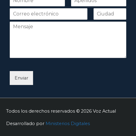
o
Nombre
Apellidos
m
b
r
e
*
Enviar
Todos los derechos reservados © 2026
Voz Actual
Desarrollado por
Ministerios Digitales