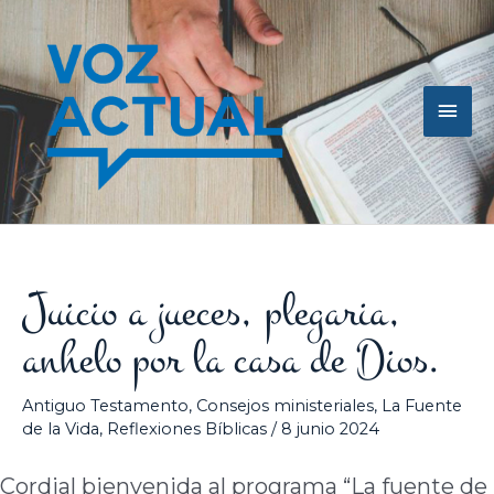
Ir
Men
al
contenido
princ
Juicio a jueces, plegaria,
anhelo por la casa de Dios.
Antiguo Testamento
,
Consejos ministeriales
,
La Fuente
de la Vida
,
Reflexiones Bíblicas
/
8 junio 2024
Cordial bienvenida al programa “La fuente de