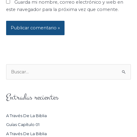
Guarda mi nombre, correo electrónico y web en
este navegador para la próxima vez que comente.
B
U
S
Entradas recientes
C
A
R
A Través De La Biblia
P
Guías Capítulo 01
O
A Través De La Biblia
R