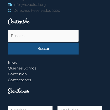
info@vozactual.org
Derechos Reservados 2020
Contenido
Buscar
por:
Inicio
Quiénes Somos
Contenido
Contáctenos
Escríbanos
N