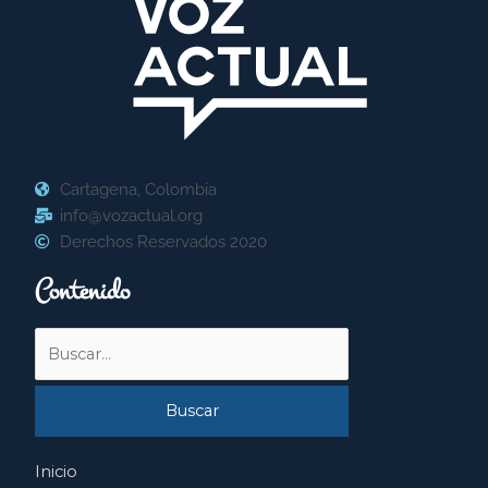
Cartagena, Colombia
info@vozactual.org
Derechos Reservados 2020
Contenido
Buscar
por:
Inicio