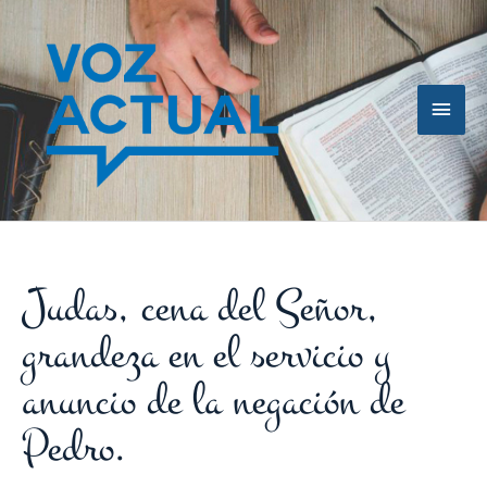
Ir
Men
al
contenido
princ
Judas, cena del Señor,
grandeza en el servicio y
anuncio de la negación de
Pedro.