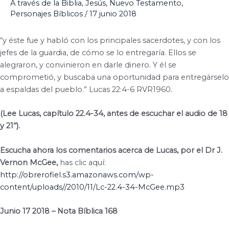
A través de la Biblia
,
Jesús
,
Nuevo Testamento
,
Personajes Bíblicos
/
17 junio 2018
“y éste fue y habló con los principales sacerdotes, y con los
jefes de la guardia, de cómo se lo entregaría. Ellos se
alegraron, y convinieron en darle dinero. Y él se
comprometió, y buscaba una oportunidad para entregárselo
a espaldas del pueblo.” Lucas 22:4-6 RVR1960.
(Lee Lucas, capítulo 22.4-34, antes de escuchar el audio de 18
y 21’’).
Escucha ahora los comentarios acerca de Lucas, por el Dr J.
Vernon McGee,
has clic aquí:
http://obrerofiel.s3.amazonaws.com/wp-
content/uploads//2010/11/Lc-22.4-34-McGee.mp3
Junio 17 2018 – Nota Bíblica 168