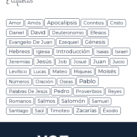
Etiquetas
Apocalipsis
Corintios
Amor
Amós
Cristo
David
Daniel
Efesios
Deuteronomio
Génesis
Ezequiel
Evangelio De Juan
Hebreos
Introducción
Isaias
Israel
Iglesia
Jesús
Juan
Jeremías
Job
Josué
Juicio
Moisés
Levítico
Lucas
Mateo
Miqueas
Pablo
Números
Oración
Oseas
Pedro
Proverbios
Palabras De Jesús
Reyes
Salomón
Romanos
Salmos
Samuel
Zacarías
Éxodo
Santiago
Saúl
Timoteo