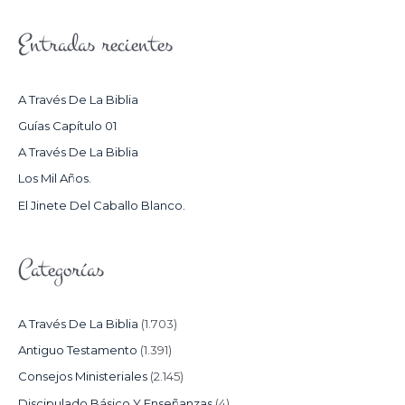
S
Entradas recientes
C
A
R
A Través De La Biblia
P
Guías Capítulo 01
O
A Través De La Biblia
R
Los Mil Años.
:
El Jinete Del Caballo Blanco.
Categorías
A Través De La Biblia
(1.703)
Antiguo Testamento
(1.391)
Consejos Ministeriales
(2.145)
Discipulado Básico Y Enseñanzas
(4)