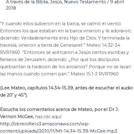
A través de la Biblia
,
Jesús
,
Nuevo Testamento
/
9 abril
2018
“Y cuando ellos subieron en la barca, se calmó el viento.
Entonces los que estaban en la barca vinieron y le adoraron,
diciendo: Verdaderamente eres Hijo de Dios. Y terminada la
travesía, vinieron a tierra de Genesaret.” Mateo 14:32-34
RVR1960
“Entonces se acercaron a Jesús ciertos escribas y
fariseos de Jerusalén, diciendo: ¿Por qué tus discípulos
quebrantan la tradición de los ancianos? Porque no se lavan
las manos cuando comen pan.” Mateo 15:1-2 RVR1960
(Lee Mateo, capítulos 14.34–15.39, antes de escuchar el audio
de 20’ y 45’’).
Escucha los comentarios acerca de Mateo, por el Dr J.
Vernon McGee,
has clic aquí:
http://obrerofiel.s3.amazonaws.com/wp-
content/uploads//2010/11/Mt-14.34-15.39-McGee.mp3