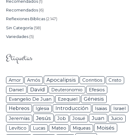
Recomendados
(1)
Recomendados
(6)
Reflexiones Bíblicas
(2.147)
Sin Categoría
(58)
Variedades
(5)
Etiquetas
Apocalipsis
Corintios
Amor
Amós
Cristo
David
Daniel
Efesios
Deuteronomio
Génesis
Ezequiel
Evangelio De Juan
Hebreos
Introducción
Isaias
Israel
Iglesia
Jesús
Juan
Jeremías
Job
Josué
Juicio
Moisés
Levítico
Lucas
Mateo
Miqueas