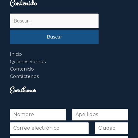
Contenido
Buscar
por:
Inicio
Quiénes Somos
Contenido
Contáctenos
Escríbanos
N
o
Nombre
Apellidos
m
b
r