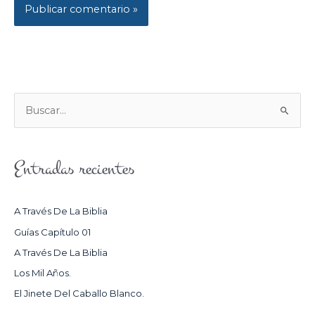
B
U
S
Entradas recientes
C
A
R
A Través De La Biblia
P
Guías Capítulo 01
O
A Través De La Biblia
R
Los Mil Años.
:
El Jinete Del Caballo Blanco.