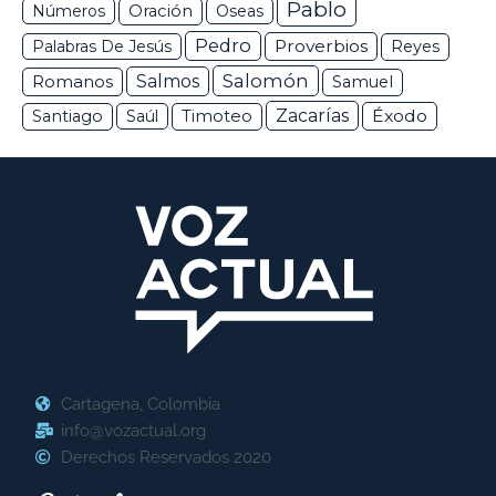
Pablo
Números
Oración
Oseas
Pedro
Proverbios
Palabras De Jesús
Reyes
Salomón
Romanos
Salmos
Samuel
Zacarías
Éxodo
Santiago
Saúl
Timoteo
Cartagena, Colombia
info@vozactual.org
Derechos Reservados 2020