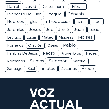
David
Daniel
Efesios
Deuteronomio
Génesis
Ezequiel
Evangelio De Juan
Hebreos
Introducción
Isaias
Israel
Iglesia
Jesús
Juan
Jeremías
Job
Josué
Juicio
Moisés
Levítico
Lucas
Mateo
Miqueas
Pablo
Números
Oración
Oseas
Pedro
Proverbios
Palabras De Jesús
Reyes
Salomón
Romanos
Salmos
Samuel
Zacarías
Éxodo
Santiago
Saúl
Timoteo