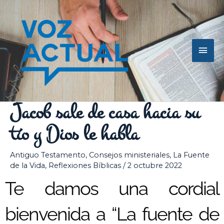
Ir
Men
al
contenido
princ
Jacob sale de casa hacia su
tío y Dios le habla
Antiguo Testamento
,
Consejos ministeriales
,
La Fuente
de la Vida
,
Reflexiones Bíblicas
/
2 octubre 2022
Te damos una cordial
bienvenida a “La fuente de