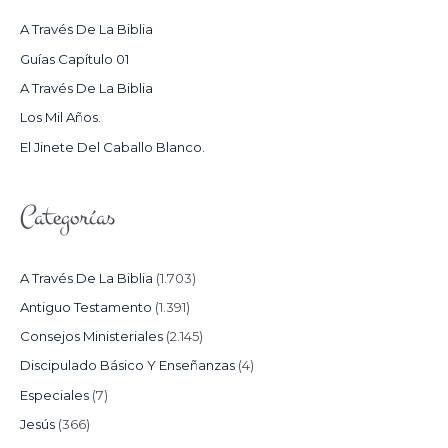
R
A Través De La Biblia
P
Guías Capítulo 01
O
A Través De La Biblia
R
Los Mil Años.
:
El Jinete Del Caballo Blanco.
Categorías
A Través De La Biblia
(1.703)
Antiguo Testamento
(1.391)
Consejos Ministeriales
(2.145)
Discipulado Básico Y Enseñanzas
(4)
Especiales
(7)
Jesús
(366)