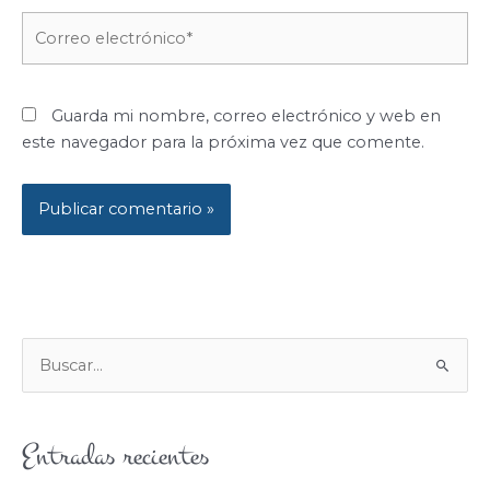
Correo
electrónico*
Guarda mi nombre, correo electrónico y web en
este navegador para la próxima vez que comente.
B
U
S
Entradas recientes
C
A