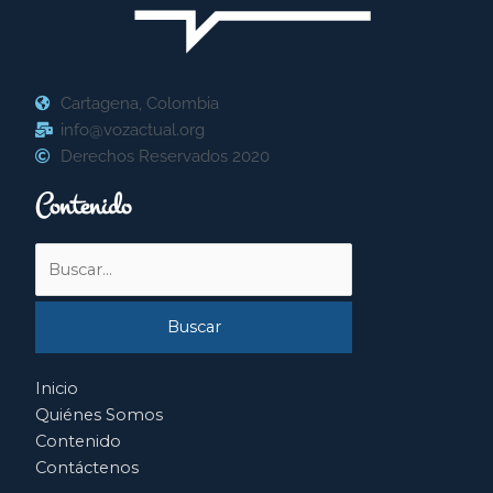
Cartagena, Colombia
info@vozactual.org
Derechos Reservados 2020
Contenido
Buscar
por:
Inicio
Quiénes Somos
Contenido
Contáctenos