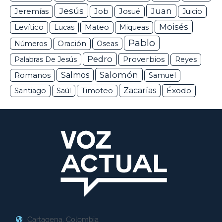
Jesús
Juan
Jeremías
Job
Josué
Juicio
Moisés
Levítico
Lucas
Mateo
Miqueas
Pablo
Números
Oración
Oseas
Pedro
Proverbios
Palabras De Jesús
Reyes
Salomón
Romanos
Salmos
Samuel
Zacarías
Éxodo
Santiago
Saúl
Timoteo
Cartagena, Colombia