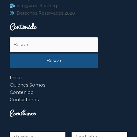
info@vozactual.org
Derechos Reservados 2020
Contenido
Buscar
por:
Inicio
Quiénes Somos
Contenido
Contáctenos
Escríbanos
N