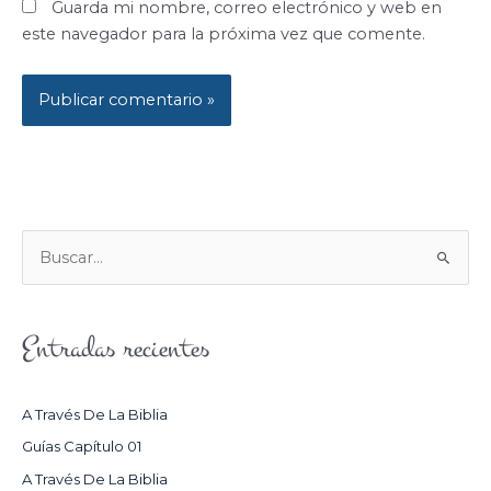
Guarda mi nombre, correo electrónico y web en
este navegador para la próxima vez que comente.
B
U
S
Entradas recientes
C
A
R
A Través De La Biblia
P
Guías Capítulo 01
O
A Través De La Biblia
R