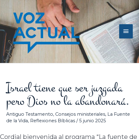
Ir
Men
al
contenido
princ
Israel tiene que ser juzgada
pero Dios no la abandonará.
Antiguo Testamento
,
Consejos ministeriales
,
La Fuente
de la Vida
,
Reflexiones Bíblicas
/
5 junio 2025
Cordial bienvenida al programa “La fuente de