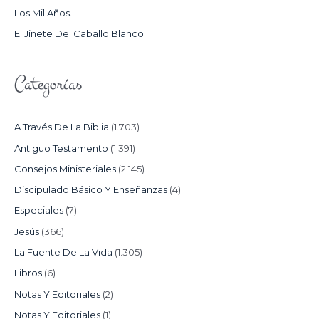
Los Mil Años.
:
El Jinete Del Caballo Blanco.
Categorías
A Través De La Biblia
(1.703)
Antiguo Testamento
(1.391)
Consejos Ministeriales
(2.145)
Discipulado Básico Y Enseñanzas
(4)
Especiales
(7)
Jesús
(366)
La Fuente De La Vida
(1.305)
Libros
(6)
Notas Y Editoriales
(2)
Notas Y Editoriales
(1)