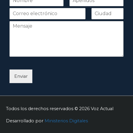
o
Nombre
Apellidos
m
b
r
e
*
Enviar
Todos los derechos reservados © 2026
Voz Actual
Desarrollado por
Ministerios Digitales