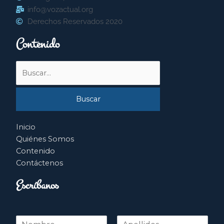
info@vozactual.org
Derechos Reservados 2020
Contenido
Buscar
por:
Inicio
Quiénes Somos
Contenido
Contáctenos
Escríbanos
N