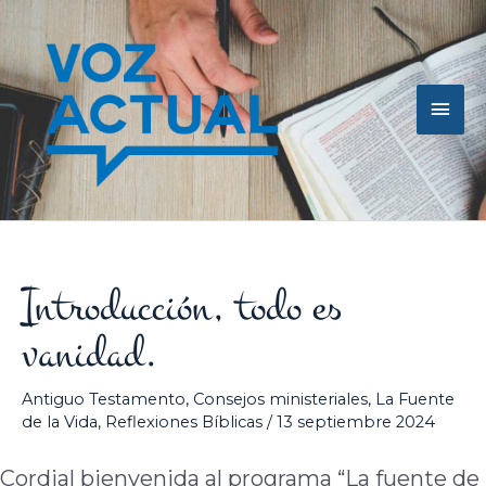
Ir
Men
al
contenido
princ
Introducción, todo es
vanidad.
Antiguo Testamento
,
Consejos ministeriales
,
La Fuente
de la Vida
,
Reflexiones Bíblicas
/
13 septiembre 2024
Cordial bienvenida al programa “La fuente de