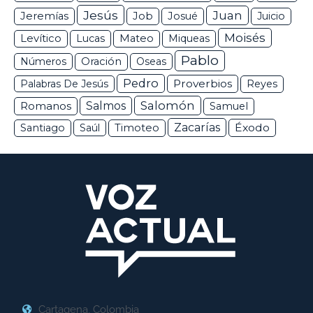
Jesús
Juan
Jeremías
Job
Josué
Juicio
Moisés
Levítico
Lucas
Mateo
Miqueas
Pablo
Números
Oración
Oseas
Pedro
Proverbios
Palabras De Jesús
Reyes
Salomón
Romanos
Salmos
Samuel
Zacarías
Éxodo
Santiago
Saúl
Timoteo
Cartagena, Colombia