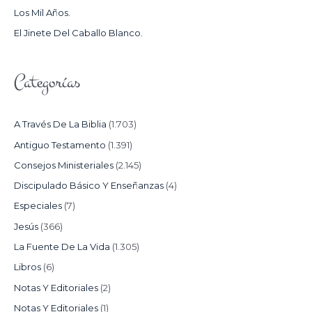
Los Mil Años.
:
El Jinete Del Caballo Blanco.
Categorías
A Través De La Biblia
(1.703)
Antiguo Testamento
(1.391)
Consejos Ministeriales
(2.145)
Discipulado Básico Y Enseñanzas
(4)
Especiales
(7)
Jesús
(366)
La Fuente De La Vida
(1.305)
Libros
(6)
Notas Y Editoriales
(2)
Notas Y Editoriales
(1)