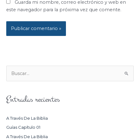
Guarda mi nombre, correo electrónico y web en
este navegador para la próxima vez que comente.
B
U
S
Entradas recientes
C
A
R
A Través De La Biblia
P
Guías Capítulo 01
O
A Través De La Biblia
R