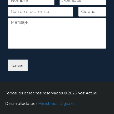
o
Nombre
Apellidos
m
b
r
e
*
Enviar
Todos los derechos reservados © 2026
Voz Actual
Desarrollado por
Ministerios Digitales