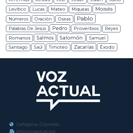
Moisés
Levítico
Lucas
Mateo
Miqueas
Pablo
Números
Oración
Oseas
Pedro
Proverbios
Palabras De Jesús
Reyes
Salomón
Romanos
Salmos
Samuel
Zacarías
Éxodo
Santiago
Saúl
Timoteo
Cartagena, Colombia
info@vozactual.org