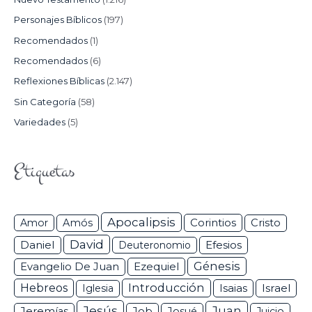
Personajes Bíblicos
(197)
Recomendados
(1)
Recomendados
(6)
Reflexiones Bíblicas
(2.147)
Sin Categoría
(58)
Variedades
(5)
Etiquetas
Apocalipsis
Corintios
Amor
Amós
Cristo
David
Daniel
Efesios
Deuteronomio
Génesis
Ezequiel
Evangelio De Juan
Hebreos
Introducción
Isaias
Israel
Iglesia
Jesús
Juan
Jeremías
Job
Josué
Juicio