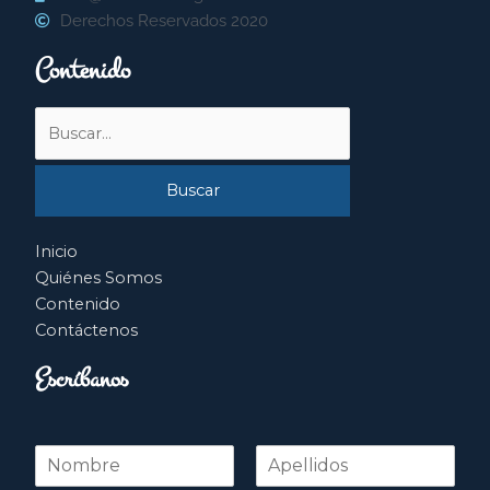
Derechos Reservados 2020
Contenido
Buscar
por:
Inicio
Quiénes Somos
Contenido
Contáctenos
Escríbanos
N
o