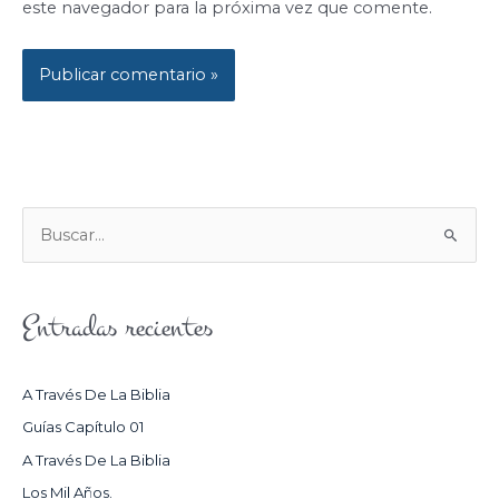
este navegador para la próxima vez que comente.
B
U
S
Entradas recientes
C
A
R
A Través De La Biblia
P
Guías Capítulo 01
O
A Través De La Biblia
R
Los Mil Años.