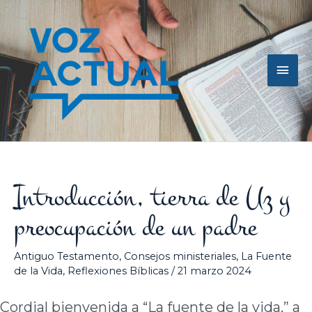
Ir
Men
al
contenido
princ
Introducción, tierra de Uz y
preocupación de un padre
Antiguo Testamento
,
Consejos ministeriales
,
La Fuente
de la Vida
,
Reflexiones Bíblicas
/
21 marzo 2024
Cordial bienvenida a “La fuente de la vida,” a