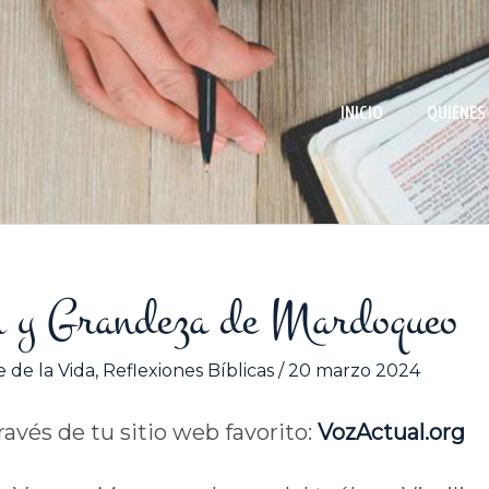
INICIO
QUIÉNES
im y Grandeza de Mardoqueo
 de la Vida
,
Reflexiones Bíblicas
/
20 marzo 2024
través de tu sitio web favorito:
VozActual.org