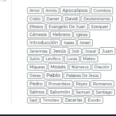
Apocalipsis
Corintios
Amor
Amós
David
Daniel
Cristo
Deuteronomio
Efesios
Ezequiel
Evangelio De Juan
Génesis
Hebreos
Iglesia
Introducción
Isaias
Israel
Jesús
Juan
Jeremías
Job
Josué
Juicio
Levítico
Lucas
Mateo
Moisés
Miqueas
Números
Oración
Pablo
Oseas
Palabras De Jesús
Pedro
Proverbios
Romanos
Reyes
Salomón
Salmos
Samuel
Santiago
Zacarías
Éxodo
Saúl
Timoteo