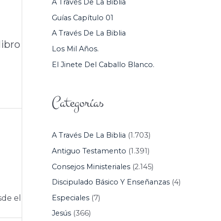
A Través De La Biblia
P
Guías Capítulo 01
O
A Través De La Biblia
R
libro
Los Mil Años.
:
El Jinete Del Caballo Blanco.
Categorías
A Través De La Biblia
(1.703)
Antiguo Testamento
(1.391)
Consejos Ministeriales
(2.145)
Discipulado Básico Y Enseñanzas
(4)
Especiales
(7)
sde el
Jesús
(366)