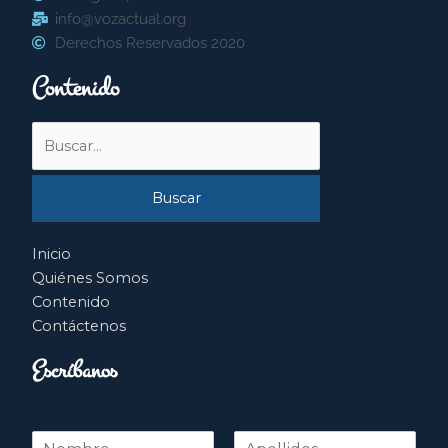
info@vozactual.org
Derechos Reservados 2020
Contenido
Buscar
por:
Inicio
Quiénes Somos
Contenido
Contáctenos
Escríbanos
N