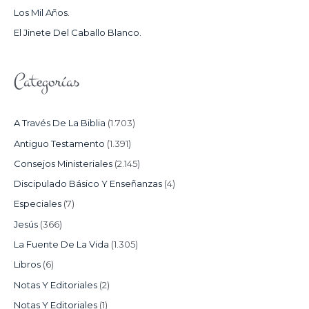
Los Mil Años.
:
El Jinete Del Caballo Blanco.
Categorías
A Través De La Biblia
(1.703)
Antiguo Testamento
(1.391)
Consejos Ministeriales
(2.145)
Discipulado Básico Y Enseñanzas
(4)
Especiales
(7)
Jesús
(366)
La Fuente De La Vida
(1.305)
Libros
(6)
Notas Y Editoriales
(2)
Notas Y Editoriales
(1)