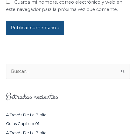
Guarda mi nombre, correo electrónico y web en
este navegador para la próxima vez que comente.
B
U
S
Entradas recientes
C
A
R
A Través De La Biblia
P
Guías Capítulo 01
O
A Través De La Biblia
R