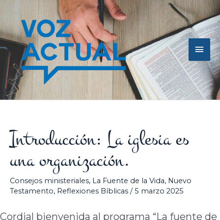
Ir
Men
al
contenido
princ
Introducción: La iglesia es
una organización.
Consejos ministeriales
,
La Fuente de la Vida
,
Nuevo
Testamento
,
Reflexiones Bíblicas
/
5 marzo 2025
Cordial bienvenida al programa “La fuente de