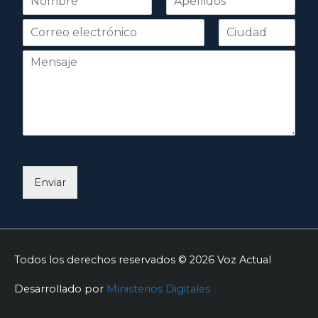
o
Nombre
Apellidos
m
b
r
e
*
Enviar
Todos los derechos reservados © 2026
Voz Actual
Desarrollado por
Ministerios Digitales