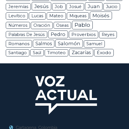
Jesús
Juan
Jeremías
Job
Josué
Juicio
Moisés
Levítico
Lucas
Mateo
Miqueas
Pablo
Números
Oración
Oseas
Pedro
Proverbios
Palabras De Jesús
Reyes
Salomón
Romanos
Salmos
Samuel
Zacarías
Éxodo
Santiago
Saúl
Timoteo
Cartagena, Colombia