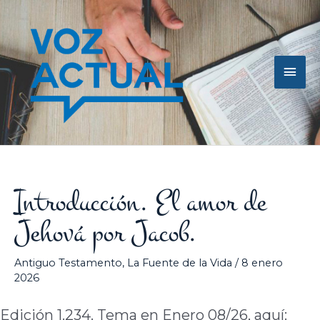
Ir
Men
al
contenido
princ
Introducción. El amor de
Jehová por Jacob.
Antiguo Testamento
,
La Fuente de la Vida
/
8 enero
2026
Edición 1.234. Tema en Enero 08/26, aquí: