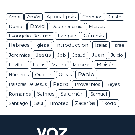
Apocalipsis
Corintios
Amor
Amós
Cristo
David
Daniel
Efesios
Deuteronomio
Génesis
Ezequiel
Evangelio De Juan
Hebreos
Introducción
Isaias
Israel
Iglesia
Jesús
Juan
Jeremías
Job
Josué
Juicio
Moisés
Levítico
Lucas
Mateo
Miqueas
Pablo
Números
Oración
Oseas
Pedro
Proverbios
Palabras De Jesús
Reyes
Salomón
Romanos
Salmos
Samuel
Zacarías
Éxodo
Santiago
Saúl
Timoteo