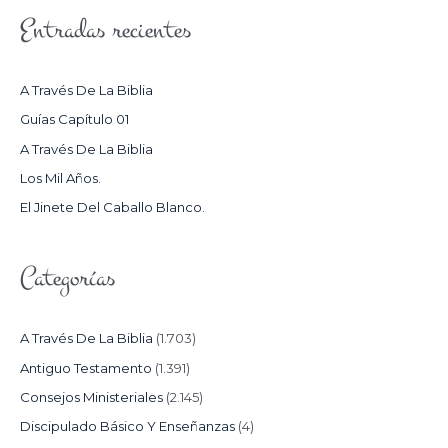
S
Entradas recientes
C
A
R
A Través De La Biblia
P
Guías Capítulo 01
O
A Través De La Biblia
R
Los Mil Años.
:
El Jinete Del Caballo Blanco.
Categorías
A Través De La Biblia
(1.703)
Antiguo Testamento
(1.391)
Consejos Ministeriales
(2.145)
Discipulado Básico Y Enseñanzas
(4)