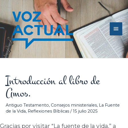
Ir
Men
al
contenido
princ
Introducción al libro de
Amos.
Antiguo Testamento
,
Consejos ministeriales
,
La Fuente
de la Vida
,
Reflexiones Bíblicas
/
15 julio 2025
Gracias por visitar “La fuente de la vida,” a