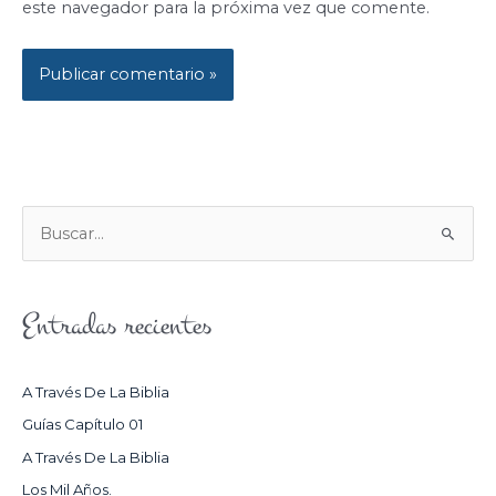
este navegador para la próxima vez que comente.
B
U
S
Entradas recientes
C
A
R
A Través De La Biblia
P
Guías Capítulo 01
O
A Través De La Biblia
R
Los Mil Años.