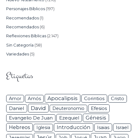
Personajes Bíblicos
(197)
Recomendados
(1)
Recomendados
(6)
Reflexiones Bíblicas
(2.147)
Sin Categoría
(58)
Variedades
(5)
Etiquetas
Apocalipsis
Corintios
Amor
Amós
Cristo
David
Daniel
Efesios
Deuteronomio
Génesis
Ezequiel
Evangelio De Juan
Hebreos
Introducción
Isaias
Israel
Iglesia
Jesús
Juan
Jeremías
Job
Josué
Juicio