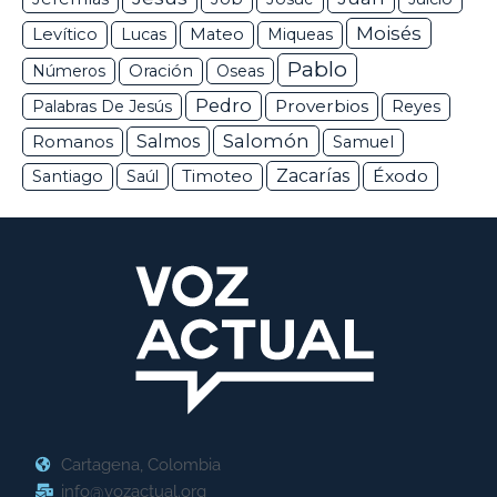
Moisés
Levítico
Lucas
Mateo
Miqueas
Pablo
Números
Oración
Oseas
Pedro
Proverbios
Palabras De Jesús
Reyes
Salomón
Romanos
Salmos
Samuel
Zacarías
Éxodo
Santiago
Saúl
Timoteo
Cartagena, Colombia
info@vozactual.org