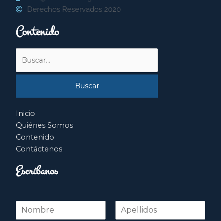
Derechos Reservados 2020
Contenido
Buscar
por:
Inicio
Quiénes Somos
Contenido
Contáctenos
Escríbanos
N
o