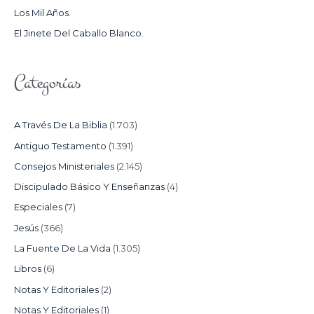
Los Mil Años.
:
El Jinete Del Caballo Blanco.
Categorías
A Través De La Biblia
(1.703)
Antiguo Testamento
(1.391)
Consejos Ministeriales
(2.145)
Discipulado Básico Y Enseñanzas
(4)
Especiales
(7)
Jesús
(366)
La Fuente De La Vida
(1.305)
Libros
(6)
Notas Y Editoriales
(2)
Notas Y Editoriales
(1)