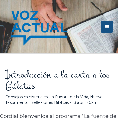
Ir
Men
al
contenido
princ
Introducción a la carta a los
Gálatas
Consejos ministeriales
,
La Fuente de la Vida
,
Nuevo
Testamento
,
Reflexiones Bíblicas
/
13 abril 2024
Cordial bienvenida al programa “La fuente de