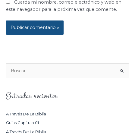
Guarda mi nombre, correo electrónico y web en
este navegador para la próxima vez que comente.
B
U
S
Entradas recientes
C
A
R
A Través De La Biblia
P
Guías Capítulo 01
O
A Través De La Biblia
R