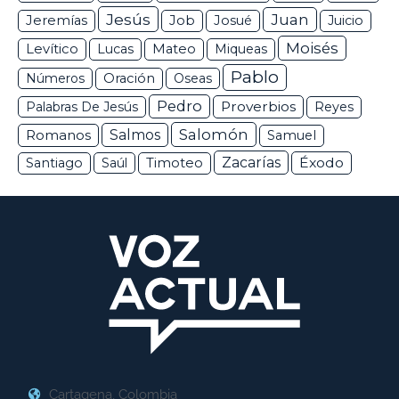
Jesús
Juan
Jeremías
Job
Josué
Juicio
Moisés
Levítico
Lucas
Mateo
Miqueas
Pablo
Números
Oración
Oseas
Pedro
Proverbios
Palabras De Jesús
Reyes
Salomón
Romanos
Salmos
Samuel
Zacarías
Éxodo
Santiago
Saúl
Timoteo
Cartagena, Colombia