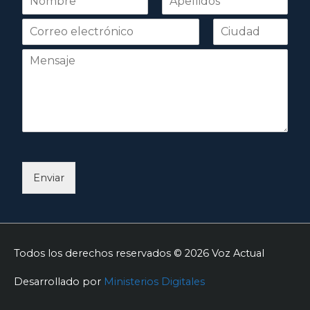
o
Nombre
Apellidos
m
b
r
e
*
Enviar
Todos los derechos reservados © 2026
Voz Actual
Desarrollado por
Ministerios Digitales