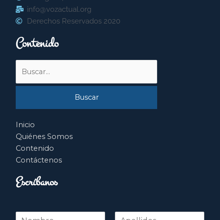
info@vozactual.org
Derechos Reservados 2020
Contenido
Buscar
por:
Inicio
Quiénes Somos
Contenido
Contáctenos
Escríbanos
N