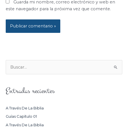
Guarda mi nombre, correo electrónico y web en
este navegador para la próxima vez que comente.
B
U
S
Entradas recientes
C
A
R
A Través De La Biblia
P
Guías Capítulo 01
O
A Través De La Biblia
R