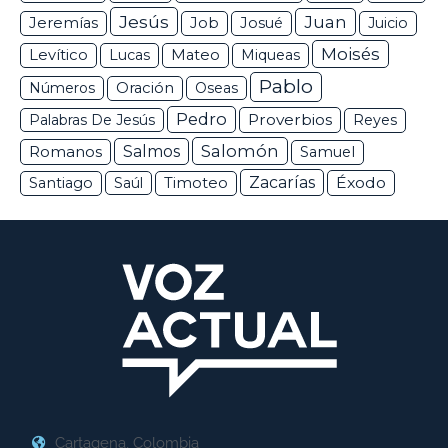
Jesús
Juan
Jeremías
Job
Josué
Juicio
Moisés
Levítico
Lucas
Mateo
Miqueas
Pablo
Números
Oración
Oseas
Pedro
Proverbios
Palabras De Jesús
Reyes
Salomón
Romanos
Salmos
Samuel
Zacarías
Éxodo
Santiago
Saúl
Timoteo
Cartagena, Colombia