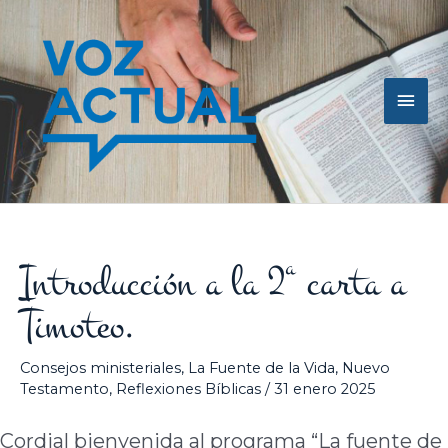
Ir
Men
al
contenido
princ
Introducción a la 2ª carta a
Timoteo.
Consejos ministeriales
,
La Fuente de la Vida
,
Nuevo
Testamento
,
Reflexiones Bíblicas
/
31 enero 2025
Cordial bienvenida al programa “La fuente de