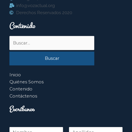
info@vozactual.org
Derechos Reservados 2020
Contenido
Buscar
por:
Inicio
Quiénes Somos
Contenido
Contáctenos
Escríbanos
N