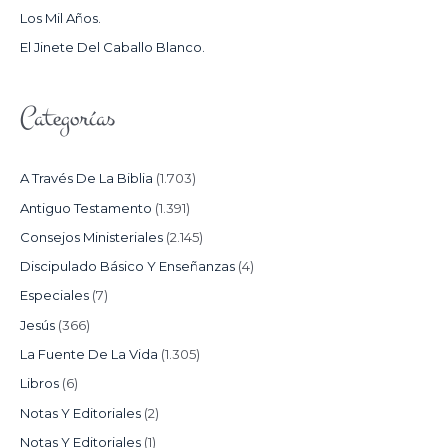
Los Mil Años.
:
El Jinete Del Caballo Blanco.
Categorías
A Través De La Biblia
(1.703)
Antiguo Testamento
(1.391)
Consejos Ministeriales
(2.145)
Discipulado Básico Y Enseñanzas
(4)
Especiales
(7)
Jesús
(366)
La Fuente De La Vida
(1.305)
Libros
(6)
Notas Y Editoriales
(2)
Notas Y Editoriales
(1)