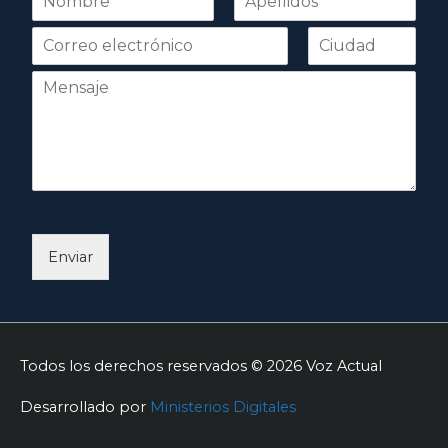
o
Nombre
Apellidos
m
b
r
e
*
Enviar
Todos los derechos reservados © 2026
Voz Actual
Desarrollado por
Ministerios Digitales