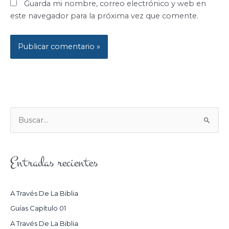
Guarda mi nombre, correo electrónico y web en
este navegador para la próxima vez que comente.
B
U
S
Entradas recientes
C
A
R
A Través De La Biblia
P
Guías Capítulo 01
O
A Través De La Biblia
R