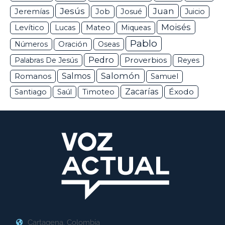
Jesús
Juan
Jeremías
Job
Josué
Juicio
Moisés
Levítico
Lucas
Mateo
Miqueas
Pablo
Números
Oración
Oseas
Pedro
Proverbios
Palabras De Jesús
Reyes
Salomón
Romanos
Salmos
Samuel
Zacarías
Éxodo
Santiago
Saúl
Timoteo
Cartagena, Colombia