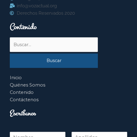
info@vozactual.org
Derechos Reservados 2020
Contenido
Buscar
por:
Inicio
Quiénes Somos
Contenido
Contáctenos
Escríbanos
N