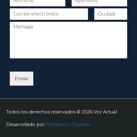
o
Nombre
Apellidos
m
b
r
e
*
Enviar
Todos los derechos reservados © 2026
Voz Actual
Desarrollado por
Ministerios Digitales