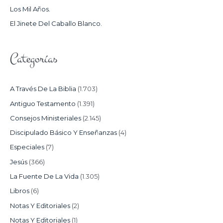
Los Mil Años.
:
El Jinete Del Caballo Blanco.
Categorías
A Través De La Biblia
(1.703)
Antiguo Testamento
(1.391)
Consejos Ministeriales
(2.145)
Discipulado Básico Y Enseñanzas
(4)
Especiales
(7)
Jesús
(366)
La Fuente De La Vida
(1.305)
Libros
(6)
Notas Y Editoriales
(2)
Notas Y Editoriales
(1)