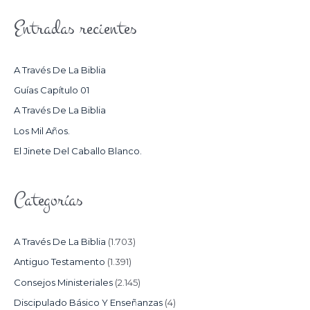
S
Entradas recientes
C
A
R
A Través De La Biblia
P
Guías Capítulo 01
O
A Través De La Biblia
R
Los Mil Años.
:
El Jinete Del Caballo Blanco.
Categorías
A Través De La Biblia
(1.703)
Antiguo Testamento
(1.391)
Consejos Ministeriales
(2.145)
Discipulado Básico Y Enseñanzas
(4)