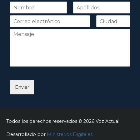
N
o
Nombre
Apellidos
m
b
r
e
*
Enviar
Todos los derechos reservados © 2026
Voz Actual
Desarrollado por
Ministerios Digitales