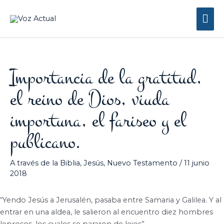
Ir
Me
al
contenido
prin
Importancia de la gratitud,
el reino de Dios, viuda
importuna, el fariseo y el
publicano.
A través de la Biblia
,
Jesús
,
Nuevo Testamento
/
11 junio
2018
“Yendo Jesús a Jerusalén, pasaba entre Samaria y Galilea. Y al
entrar en una aldea, le salieron al encuentro diez hombres
leprosos, los cuales se pararon de lejos”