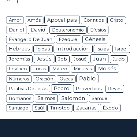
Apocalipsis
Corintios
Amor
Amós
Cristo
David
Daniel
Efesios
Deuteronomio
Génesis
Ezequiel
Evangelio De Juan
Hebreos
Introducción
Isaias
Israel
Iglesia
Jesús
Juan
Jeremías
Job
Josué
Juicio
Moisés
Levítico
Lucas
Mateo
Miqueas
Pablo
Números
Oración
Oseas
Pedro
Proverbios
Palabras De Jesús
Reyes
Salomón
Romanos
Salmos
Samuel
Zacarías
Éxodo
Santiago
Saúl
Timoteo