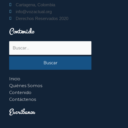
Cartagena, Colombia
info@vozactual.org
Derechos Reservados 2020
Contenido
Buscar
por:
Inicio
Quiénes Somos
Contenido
Contáctenos
Escríbanos