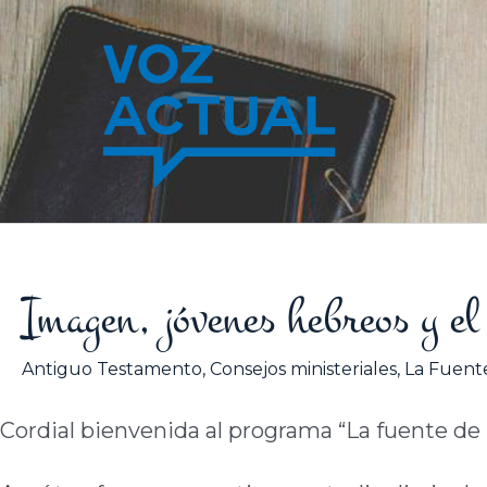
Ir
al
contenido
Imagen, jóvenes hebreos y 
Antiguo Testamento
,
Consejos ministeriales
,
La Fuente
Cordial bienvenida al programa “La fuente de l