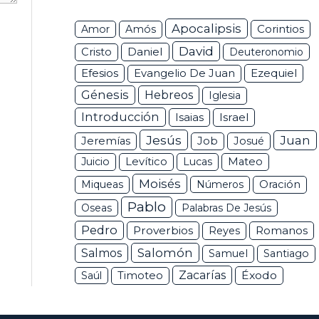
Apocalipsis
Corintios
Amor
Amós
David
Daniel
Cristo
Deuteronomio
Efesios
Ezequiel
Evangelio De Juan
Génesis
Hebreos
Iglesia
Introducción
Isaias
Israel
Jesús
Juan
Jeremías
Job
Josué
Juicio
Levítico
Lucas
Mateo
Moisés
Miqueas
Números
Oración
Pablo
Oseas
Palabras De Jesús
Pedro
Proverbios
Romanos
Reyes
Salomón
Salmos
Samuel
Santiago
Zacarías
Éxodo
Saúl
Timoteo