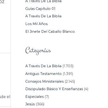
oz
A Través De La Biblia
P
Guías Capítulo 01
O
A Través De La Biblia
R
Los Mil Años.
:
El Jinete Del Caballo Blanco.
Categorías
A Través De La Biblia
(1.703)
Antiguo Testamento
(1.391)
Consejos Ministeriales
(2.145)
Discipulado Básico Y Enseñanzas
(4)
Especiales
(7)
sde el
Jesús
(366)