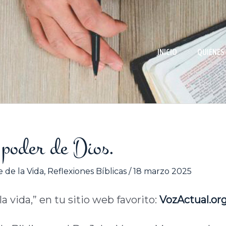
INICIO
QUIÉNES
el poder de Dios.
 de la Vida
,
Reflexiones Bíblicas
/
18 marzo 2025
a vida,” en tu sitio web favorito:
VozActual.or