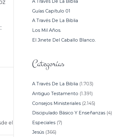
oz
A Través De La Biblia
P
Guías Capítulo 01
O
A Través De La Biblia
R
:
Los Mil Años.
:
El Jinete Del Caballo Blanco.
Categorías
A Través De La Biblia
(1.703)
Antiguo Testamento
(1.391)
Consejos Ministeriales
(2.145)
Discipulado Básico Y Enseñanzas
(4)
Especiales
(7)
sde el
Jesús
(366)