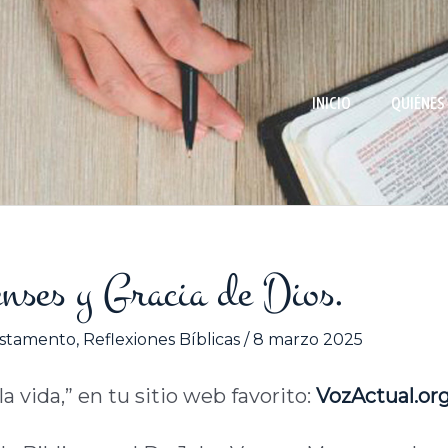
INICIO
QUIÉNES
tenses y Gracia de Dios.
stamento
,
Reflexiones Bíblicas
/
8 marzo 2025
a vida,” en tu sitio web favorito:
VozActual.or