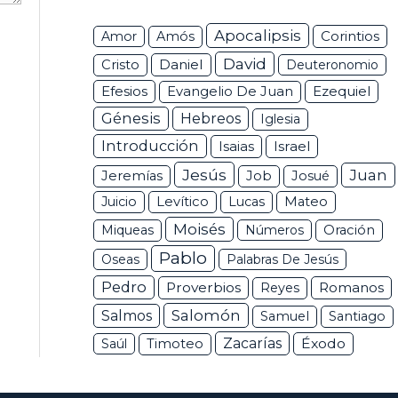
Apocalipsis
Corintios
Amor
Amós
David
Daniel
Cristo
Deuteronomio
Efesios
Ezequiel
Evangelio De Juan
Génesis
Hebreos
Iglesia
Introducción
Isaias
Israel
Jesús
Juan
Jeremías
Job
Josué
Juicio
Levítico
Lucas
Mateo
Moisés
Miqueas
Números
Oración
Pablo
Oseas
Palabras De Jesús
Pedro
Proverbios
Romanos
Reyes
Salomón
Salmos
Samuel
Santiago
Zacarías
Éxodo
Saúl
Timoteo