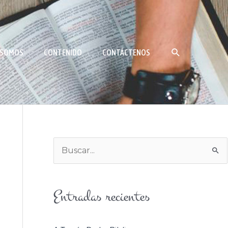
BUSCAR
 SOMOS
CONTENIDO
CONTÁCTENOS
B
U
S
Entradas recientes
C
A
R