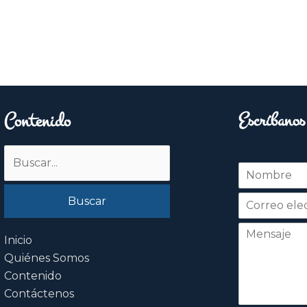
Contenido
Escríbanos
Buscar
N
por:
o
Nombre
m
b
r
e
Inicio
*
Quiénes Somos
Contenido
Contáctenos