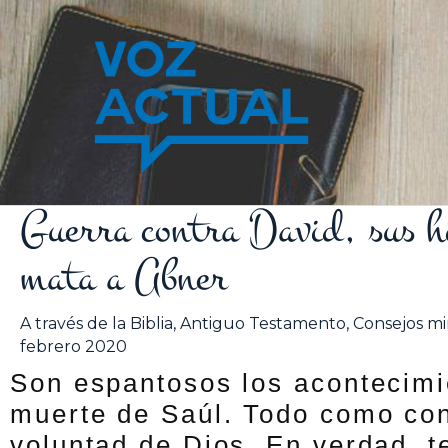
Ir
al
contenido
Guerra contra David, sus h
mata a Abner
A través de la Biblia
,
Antiguo Testamento
,
Consejos min
febrero 2020
Son espantosos los acontecimi
muerte de Saúl. Todo como con
voluntad de Dios. En verdad, 