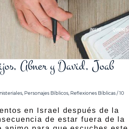
INICIO
QUIÉNES
ijos, Abner y David, Joab
isteriales
,
Personajes Bíblicos
,
Reflexiones Bíblicas
/
10
entos en Israel después de la
secuencia de estar fuera de la
te animo para que escuches este