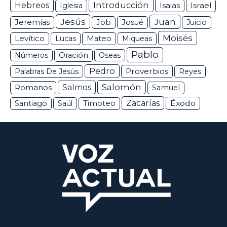
Hebreos
Introducción
Isaias
Israel
Iglesia
Jesús
Juan
Jeremías
Job
Josué
Juicio
Moisés
Levítico
Lucas
Mateo
Miqueas
Pablo
Números
Oración
Oseas
Pedro
Proverbios
Palabras De Jesús
Reyes
Salomón
Romanos
Salmos
Samuel
Zacarías
Éxodo
Santiago
Saúl
Timoteo