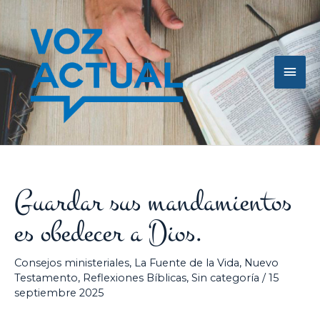
Ir
Men
al
contenido
princ
Guardar sus mandamientos
es obedecer a Dios.
Consejos ministeriales
,
La Fuente de la Vida
,
Nuevo
Testamento
,
Reflexiones Bíblicas
,
Sin categoría
/
15
septiembre 2025