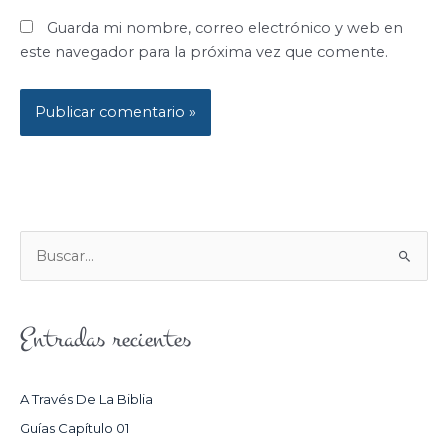
Guarda mi nombre, correo electrónico y web en
este navegador para la próxima vez que comente.
B
U
S
Entradas recientes
C
A
R
A Través De La Biblia
P
Guías Capítulo 01
O