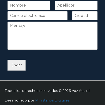
N
o
Nombre
Apellidos
m
b
r
e
*
Enviar
Todos los derechos reservados © 2026
Voz Actual
Desarrollado por
Ministerios Digitales