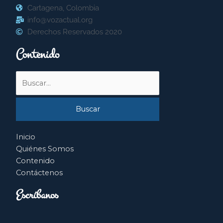
Cartagena, Colombia
info@vozactual.org
Derechos Reservados 2020
Contenido
Buscar
por:
Inicio
Quiénes Somos
Contenido
Contáctenos
Escríbanos