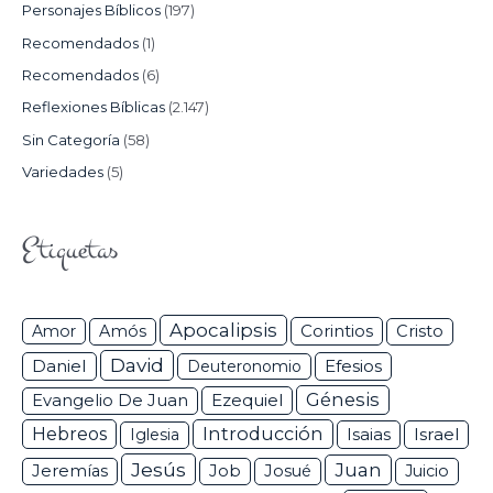
Personajes Bíblicos
(197)
Recomendados
(1)
Recomendados
(6)
Reflexiones Bíblicas
(2.147)
Sin Categoría
(58)
Variedades
(5)
Etiquetas
Apocalipsis
Corintios
Amor
Amós
Cristo
David
Daniel
Efesios
Deuteronomio
Génesis
Ezequiel
Evangelio De Juan
Hebreos
Introducción
Isaias
Israel
Iglesia
Jesús
Juan
Jeremías
Job
Josué
Juicio