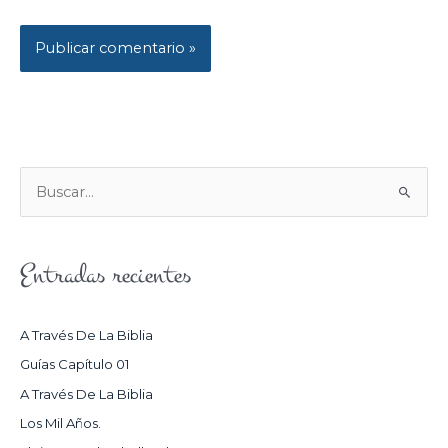
B
U
S
Entradas recientes
C
A
R
A Través De La Biblia
P
Guías Capítulo 01
O
A Través De La Biblia
R
Los Mil Años.
: