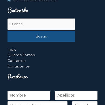
Contenido
Buscar
por:
Inicio
Quiénes Somos
Contenido
Contáctenos
Escríbanos
N
o
Nombre
Apellidos
m