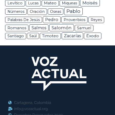
Moisés
Levítico
Lucas
Mateo
Miqueas
Pablo
Números
Oración
Oseas
Pedro
Proverbios
Palabras De Jesús
Reyes
Salomón
Romanos
Salmos
Samuel
Zacarías
Éxodo
Santiago
Saúl
Timoteo
Cartagena, Colombia
info@vozactual.org
Derechos Reservados 2020