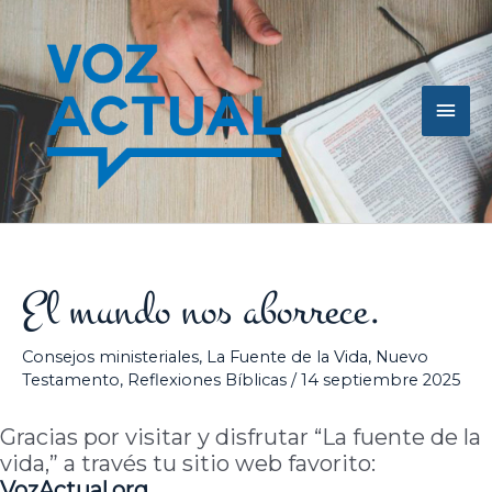
Ir
Men
al
contenido
princ
El mundo nos aborrece.
Consejos ministeriales
,
La Fuente de la Vida
,
Nuevo
Testamento
,
Reflexiones Bíblicas
/
14 septiembre 2025
Gracias por visitar y disfrutar “La fuente de la
vida,” a través tu sitio web favorito:
VozActual.org