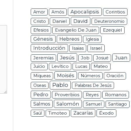
Apocalipsis
Corintios
Amor
Amós
David
Daniel
Cristo
Deuteronomio
Efesios
Ezequiel
Evangelio De Juan
Génesis
Hebreos
Iglesia
Introducción
Isaias
Israel
Jesús
Juan
Jeremías
Job
Josué
Juicio
Levítico
Lucas
Mateo
Moisés
Miqueas
Números
Oración
Pablo
Oseas
Palabras De Jesús
Pedro
Proverbios
Romanos
Reyes
Salomón
Salmos
Samuel
Santiago
Zacarías
Éxodo
Saúl
Timoteo