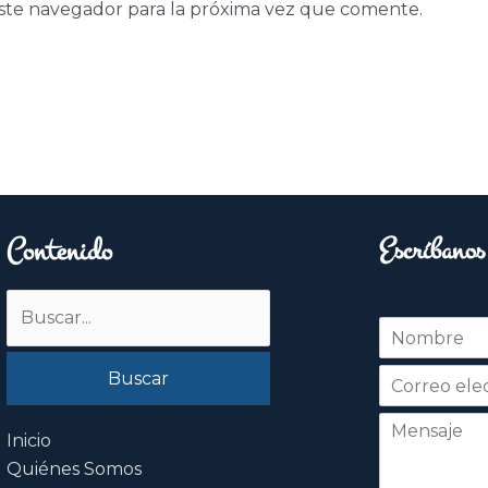
ste navegador para la próxima vez que comente.
Contenido
Escríbanos
Buscar
N
por:
o
Nombre
m
b
r
e
Inicio
*
Quiénes Somos