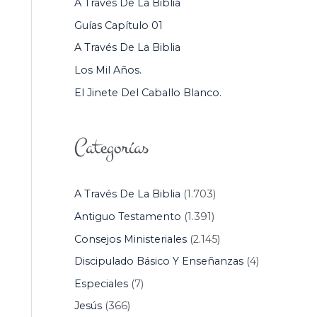
A Través De La Biblia
P
Guías Capítulo 01
O
A Través De La Biblia
R
Los Mil Años.
:
El Jinete Del Caballo Blanco.
Categorías
A Través De La Biblia
(1.703)
Antiguo Testamento
(1.391)
Consejos Ministeriales
(2.145)
Discipulado Básico Y Enseñanzas
(4)
Especiales
(7)
Jesús
(366)