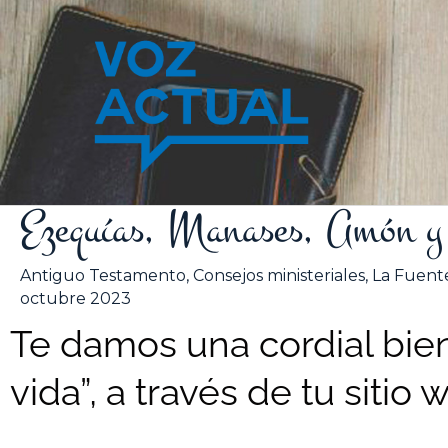
Ir
al
contenido
Ezequías, Manases, Amón y 
Antiguo Testamento
,
Consejos ministeriales
,
La Fuente
octubre 2023
Te damos una cordial bien
vida”, a través de tu sitio 