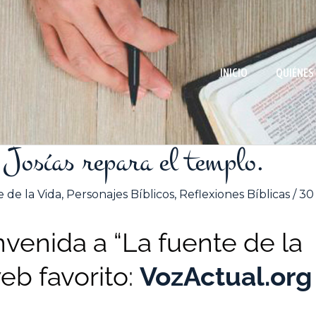
INICIO
QUIÉNES
Josías repara el templo.
 de la Vida
,
Personajes Bíblicos
,
Reflexiones Bíblicas
/
30
venida a “La fuente de la
web favorito:
VozActual.org