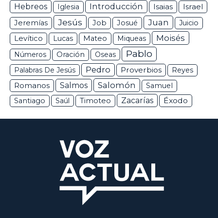
Hebreos
Introducción
Isaias
Israel
Iglesia
Jesús
Juan
Jeremías
Job
Josué
Juicio
Moisés
Levítico
Lucas
Mateo
Miqueas
Pablo
Números
Oración
Oseas
Pedro
Proverbios
Palabras De Jesús
Reyes
Salomón
Romanos
Salmos
Samuel
Zacarías
Éxodo
Santiago
Saúl
Timoteo