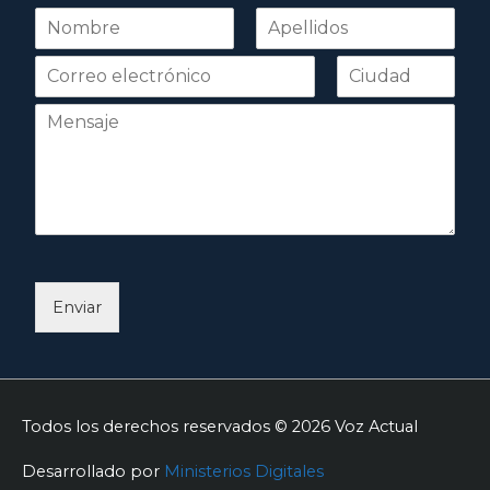
N
o
Nombre
Apellidos
m
b
r
e
*
Enviar
Todos los derechos reservados © 2026
Voz Actual
Desarrollado por
Ministerios Digitales