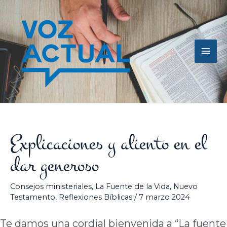
Ir
Men
al
contenido
princ
Explicaciones y aliento en el
dar generoso
Consejos ministeriales
,
La Fuente de la Vida
,
Nuevo
Testamento
,
Reflexiones Bíblicas
/
7 marzo 2024
Te damos una cordial bienvenida a “La fuente