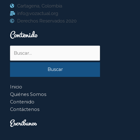
Cartagena, Colombia
info@vozactual.org
Derechos Reservados 2020
Contenido
Buscar
por:
Inicio
Quiénes Somos
Contenido
Contáctenos
Escríbanos