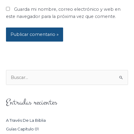
Guarda mi nombre, correo electrónico y web en
este navegador para la próxima vez que comente.
B
U
S
Entradas recientes
C
A
R
A Través De La Biblia
P
Guías Capítulo 01
O