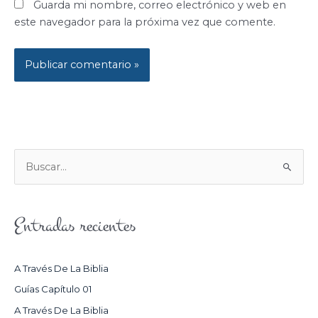
Guarda mi nombre, correo electrónico y web en
este navegador para la próxima vez que comente.
B
U
S
Entradas recientes
C
A
R
A Través De La Biblia
P
Guías Capítulo 01
O
A Través De La Biblia
R