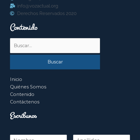
info@vozactual.org
Derechos Reservados 2020
Contenido
Buscar
por:
Inicio
Quiénes Somos
Contenido
Contáctenos
Escríbanos
N