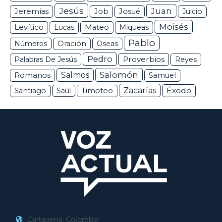
Jesús
Juan
Jeremías
Job
Josué
Juicio
Moisés
Levítico
Lucas
Mateo
Miqueas
Pablo
Números
Oración
Oseas
Pedro
Proverbios
Palabras De Jesús
Reyes
Salomón
Romanos
Salmos
Samuel
Zacarías
Éxodo
Santiago
Saúl
Timoteo
Cartagena, Colombia