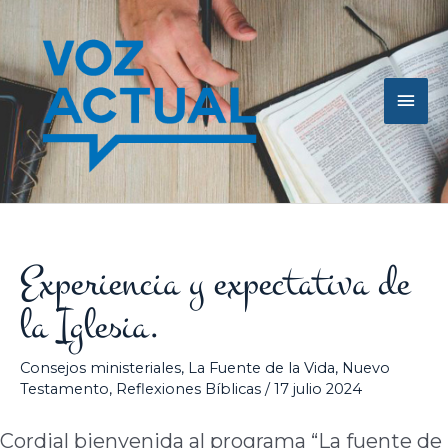
Ir
Men
al
contenido
princ
Experiencia y expectativa de
la Iglesia.
Consejos ministeriales
,
La Fuente de la Vida
,
Nuevo
Testamento
,
Reflexiones Bíblicas
/
17 julio 2024
Cordial bienvenida al programa “La fuente de