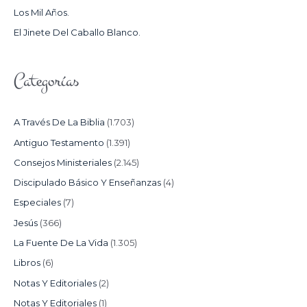
Los Mil Años.
:
El Jinete Del Caballo Blanco.
Categorías
A Través De La Biblia
(1.703)
Antiguo Testamento
(1.391)
Consejos Ministeriales
(2.145)
Discipulado Básico Y Enseñanzas
(4)
Especiales
(7)
Jesús
(366)
La Fuente De La Vida
(1.305)
Libros
(6)
Notas Y Editoriales
(2)
Notas Y Editoriales
(1)