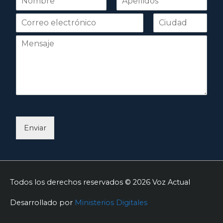
o
Nombre
Apellidos
m
b
r
e
*
Enviar
Todos los derechos reservados © 2026
Voz Actual
Desarrollado por
Ministerios Digitales