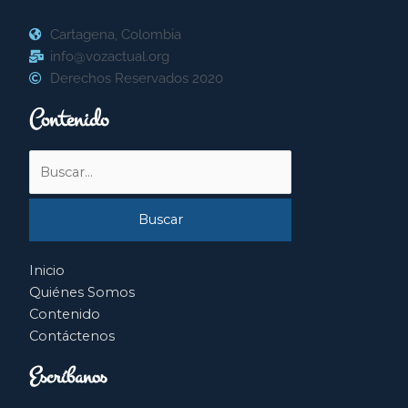
Cartagena, Colombia
info@vozactual.org
Derechos Reservados 2020
Contenido
Buscar
por:
Inicio
Quiénes Somos
Contenido
Contáctenos
Escríbanos