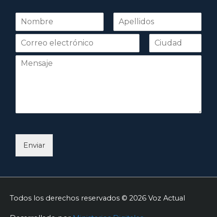
N
o
Nombre
Apellidos
m
b
r
e
*
Enviar
Todos los derechos reservados © 2026
Voz Actual