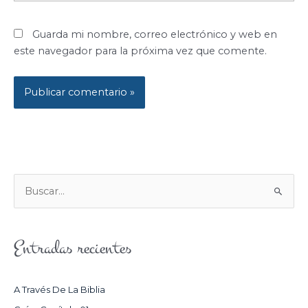
Guarda mi nombre, correo electrónico y web en
este navegador para la próxima vez que comente.
B
U
S
Entradas recientes
C
A
R
A Través De La Biblia
P