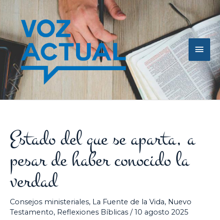
Ir
Men
al
contenido
princ
Estado del que se aparta, a
pesar de haber conocido la
verdad
Consejos ministeriales
,
La Fuente de la Vida
,
Nuevo
Testamento
,
Reflexiones Bíblicas
/
10 agosto 2025