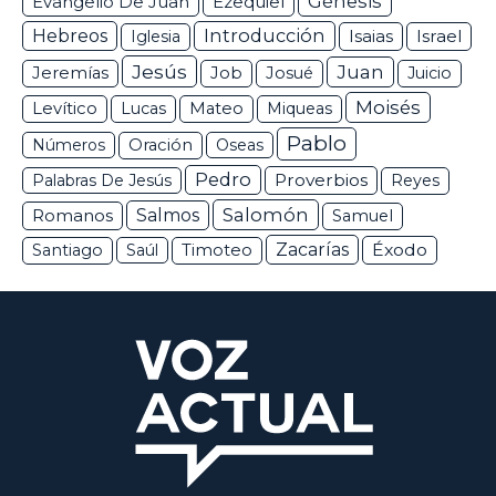
Génesis
Ezequiel
Evangelio De Juan
Hebreos
Introducción
Isaias
Israel
Iglesia
Jesús
Juan
Jeremías
Job
Josué
Juicio
Moisés
Levítico
Lucas
Mateo
Miqueas
Pablo
Números
Oración
Oseas
Pedro
Proverbios
Palabras De Jesús
Reyes
Salomón
Romanos
Salmos
Samuel
Zacarías
Éxodo
Santiago
Saúl
Timoteo