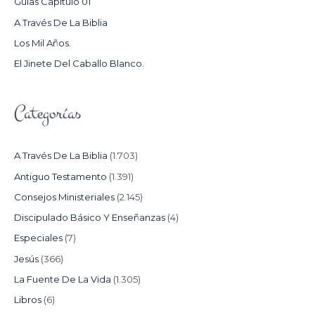
Guías Capítulo 01
O
A Través De La Biblia
R
Los Mil Años.
:
El Jinete Del Caballo Blanco.
Categorías
A Través De La Biblia
(1.703)
Antiguo Testamento
(1.391)
Consejos Ministeriales
(2.145)
Discipulado Básico Y Enseñanzas
(4)
Especiales
(7)
Jesús
(366)
La Fuente De La Vida
(1.305)
Libros
(6)