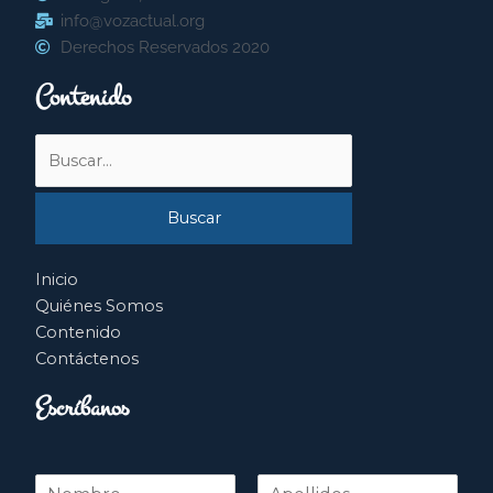
info@vozactual.org
Derechos Reservados 2020
Contenido
Buscar
por:
Inicio
Quiénes Somos
Contenido
Contáctenos
Escríbanos
N