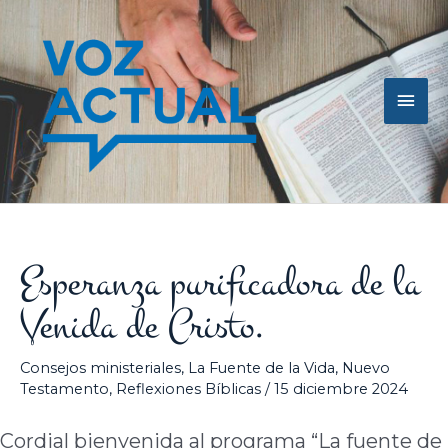
Ir
Men
al
contenido
princ
Esperanza purificadora de la
Venida de Cristo.
Consejos ministeriales
,
La Fuente de la Vida
,
Nuevo
Testamento
,
Reflexiones Bíblicas
/
15 diciembre 2024
Cordial bienvenida al programa “La fuente de