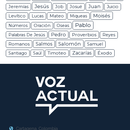
Jesús
Juan
Jeremías
Job
Josué
Juicio
Moisés
Levítico
Lucas
Mateo
Miqueas
Pablo
Números
Oración
Oseas
Pedro
Proverbios
Palabras De Jesús
Reyes
Salomón
Romanos
Salmos
Samuel
Zacarías
Éxodo
Santiago
Saúl
Timoteo
Cartagena, Colombia