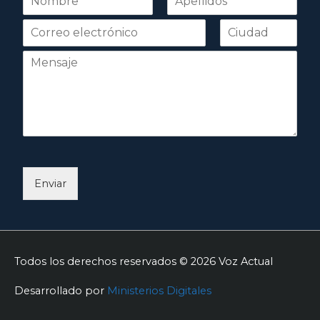
o
Nombre
Apellidos
m
b
r
e
*
Enviar
Todos los derechos reservados © 2026
Voz Actual
Desarrollado por
Ministerios Digitales