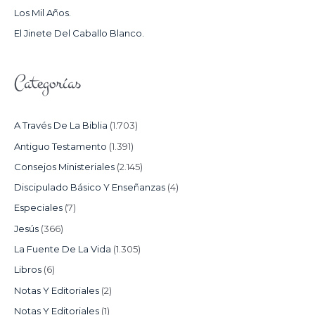
Los Mil Años.
:
El Jinete Del Caballo Blanco.
Categorías
A Través De La Biblia
(1.703)
Antiguo Testamento
(1.391)
Consejos Ministeriales
(2.145)
Discipulado Básico Y Enseñanzas
(4)
Especiales
(7)
Jesús
(366)
La Fuente De La Vida
(1.305)
Libros
(6)
Notas Y Editoriales
(2)
Notas Y Editoriales
(1)