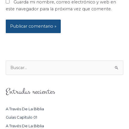
Guarda mi nombre, correo electrónico y web en
este navegador para la próxima vez que comente.
B
U
S
Entradas recientes
C
A
R
A Través De La Biblia
P
Guías Capítulo 01
O
A Través De La Biblia
R