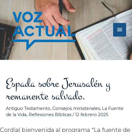
Ir
Men
al
contenido
princ
Espada sobre Jerusalén y
remanente salvado.
Antiguo Testamento
,
Consejos ministeriales
,
La Fuente
de la Vida
,
Reflexiones Bíblicas
/
12 febrero 2025
Cordial bienvenida al programa “La fuente de