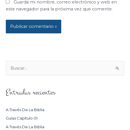
Guarda mi nombre, correo electrónico y web en
este navegador para la próxima vez que comente.
B
U
S
Entradas recientes
C
A
R
A Través De La Biblia
P
Guías Capítulo 01
O
A Través De La Biblia
R