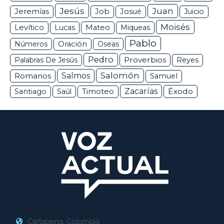
Jesús
Juan
Jeremías
Job
Josué
Juicio
Moisés
Levítico
Lucas
Mateo
Miqueas
Pablo
Números
Oración
Oseas
Pedro
Proverbios
Palabras De Jesús
Reyes
Salomón
Romanos
Salmos
Samuel
Zacarías
Éxodo
Santiago
Saúl
Timoteo
Cartagena, Colombia