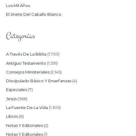
Los Mil Años.
:
El Jinete Del Caballo Blanco.
Categorías
A Través De La Biblia
(1.703)
Antiguo Testamento
(1.391)
Consejos Ministeriales
(2.145)
Discipulado Básico Y Enseñanzas
(4)
Especiales
(7)
Jesús
(366)
La Fuente De La Vida
(1.305)
Libros
(6)
Notas Y Editoriales
(2)
Notas Y Editoriales
(1)