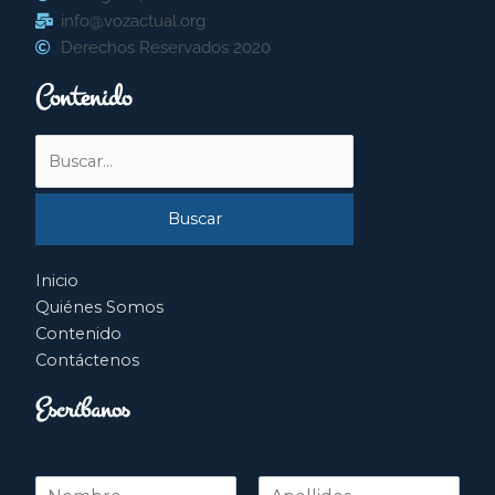
info@vozactual.org
Derechos Reservados 2020
Contenido
Buscar
por:
Inicio
Quiénes Somos
Contenido
Contáctenos
Escríbanos
N