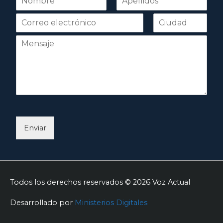
o
Nombre
Apellidos
m
b
r
e
*
Enviar
Todos los derechos reservados © 2026
Voz Actual
Desarrollado por
Ministerios Digitales