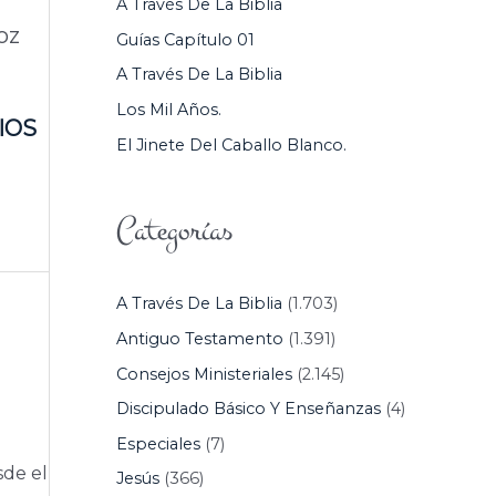
A Través De La Biblia
P
oz
Guías Capítulo 01
O
A Través De La Biblia
R
Los Mil Años.
:
IOS
El Jinete Del Caballo Blanco.
Categorías
A Través De La Biblia
(1.703)
Antiguo Testamento
(1.391)
Consejos Ministeriales
(2.145)
Discipulado Básico Y Enseñanzas
(4)
Especiales
(7)
sde el
Jesús
(366)