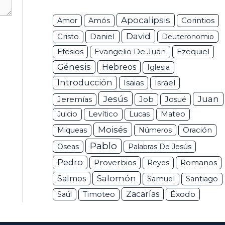
Apocalipsis
Corintios
Amor
Amós
David
Daniel
Cristo
Deuteronomio
Efesios
Ezequiel
Evangelio De Juan
Génesis
Hebreos
Iglesia
Introducción
Isaias
Israel
Jesús
Juan
Jeremías
Job
Josué
Juicio
Levítico
Lucas
Mateo
Moisés
Miqueas
Números
Oración
Pablo
Oseas
Palabras De Jesús
Pedro
Proverbios
Romanos
Reyes
Salomón
Salmos
Samuel
Santiago
Zacarías
Éxodo
Saúl
Timoteo