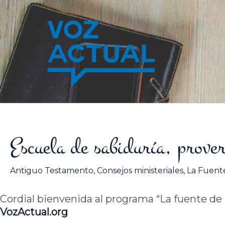
Ir
al
contenido
Escuela de sabiduría, prover
Antiguo Testamento
,
Consejos ministeriales
,
La Fuente
Cordial bienvenida al programa “La fuente de la
VozActual.org