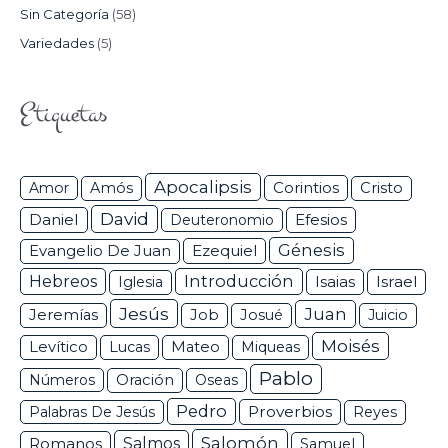
Sin Categoría
(58)
Variedades
(5)
Etiquetas
Apocalipsis
Corintios
Amor
Amós
Cristo
David
Daniel
Efesios
Deuteronomio
Génesis
Ezequiel
Evangelio De Juan
Hebreos
Introducción
Isaias
Israel
Iglesia
Jesús
Juan
Jeremías
Job
Josué
Juicio
Moisés
Levítico
Lucas
Mateo
Miqueas
Pablo
Números
Oración
Oseas
Pedro
Proverbios
Palabras De Jesús
Reyes
Salomón
Romanos
Salmos
Samuel