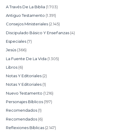
A Través De La Biblia
(1.703)
Antiguo Testamento
(1.391)
Consejos Ministeriales
(2.145)
Discipulado Básico Y Enseñanzas
(4)
Especiales
(7)
Jesús
(366)
La Fuente De La Vida
(1.305)
Libros
(6)
Notas Y Editoriales
(2)
Notas Y Editoriales
(1)
Nuevo Testamento
(1.216)
Personajes Bíblicos
(197)
Recomendados
(1)
Recomendados
(6)
Reflexiones Bíblicas
(2.147)