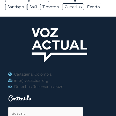
Zacarías
Éxodo
Santiago
Saúl
Timoteo
Cartagena, Colombia
info@vozactual.org
Derechos Reservados 2020
Contenido
Buscar