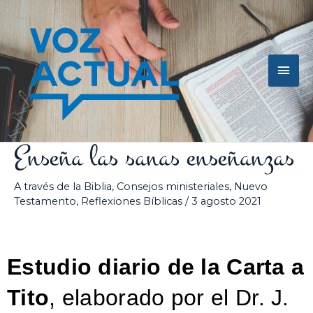
Ir
Men
al
contenido
princ
Enseña las sanas enseñanzas
A través de la Biblia
,
Consejos ministeriales
,
Nuevo
Testamento
,
Reflexiones Bíblicas
/
3 agosto 2021
Estudio diario de la Carta a
Tito
, elaborado por el Dr. J.