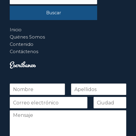
por:
Inicio
Quiénes Somos
Contenido
Contáctenos
Escríbanos
N
o
Nombre
Apellidos
m
b
r
e
*