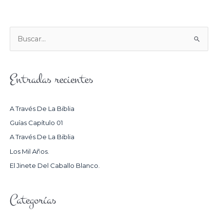
B
U
S
Entradas recientes
C
A
R
A Través De La Biblia
P
Guías Capítulo 01
O
A Través De La Biblia
R
Los Mil Años.
:
El Jinete Del Caballo Blanco.
Categorías