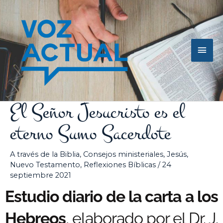
Ir
Men
al
contenido
princ
El Señor Jesucristo es el
eterno Sumo Sacerdote
A través de la Biblia
,
Consejos ministeriales
,
Jesús
,
Nuevo Testamento
,
Reflexiones Bíblicas
/
24
septiembre 2021
Estudio diario de la carta a los
Hebreos
, elaborado por el Dr. J.