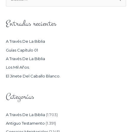
B
U
S
Entradas recientes
C
A
R
A Través De La Biblia
P
Guías Capítulo 01
O
A Través De La Biblia
R
Los Mil Años.
:
El Jinete Del Caballo Blanco.
Categorías
A Través De La Biblia
(1.703)
Antiguo Testamento
(1.391)
Consejos Ministeriales
(2.145)