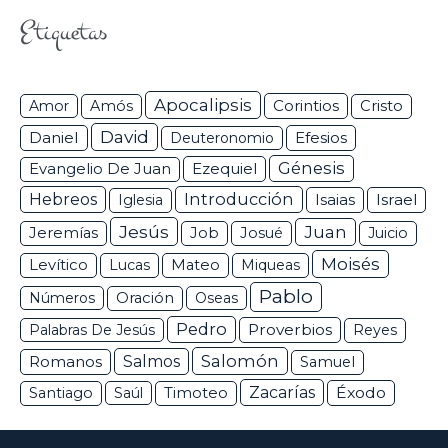
Etiquetas
Apocalipsis
Corintios
Amor
Amós
Cristo
David
Daniel
Efesios
Deuteronomio
Génesis
Ezequiel
Evangelio De Juan
Hebreos
Introducción
Isaias
Israel
Iglesia
Jesús
Juan
Jeremías
Job
Josué
Juicio
Moisés
Levítico
Lucas
Mateo
Miqueas
Pablo
Números
Oración
Oseas
Pedro
Proverbios
Palabras De Jesús
Reyes
Salomón
Romanos
Salmos
Samuel
Zacarías
Éxodo
Santiago
Saúl
Timoteo