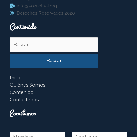
info@vozactual.org
Derechos Reservados 2020
Contenido
Buscar
por:
Inicio
Quiénes Somos
Contenido
Contáctenos
Escríbanos
N