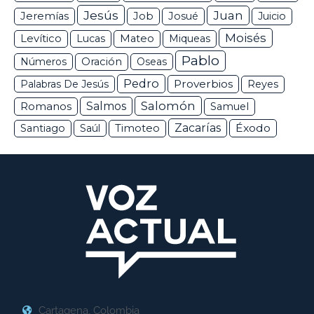
Jesús
Juan
Jeremías
Job
Josué
Juicio
Moisés
Levítico
Lucas
Mateo
Miqueas
Pablo
Números
Oración
Oseas
Pedro
Proverbios
Palabras De Jesús
Reyes
Salomón
Romanos
Salmos
Samuel
Zacarías
Éxodo
Santiago
Saúl
Timoteo
Cartagena, Colombia