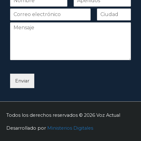
o
Nombre
Apellidos
m
b
r
e
*
Enviar
Todos los derechos reservados © 2026
Voz Actual
Desarrollado por
Ministerios Digitales