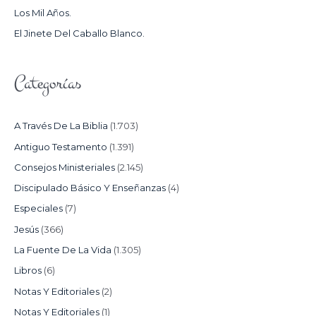
Los Mil Años.
:
El Jinete Del Caballo Blanco.
Categorías
A Través De La Biblia
(1.703)
Antiguo Testamento
(1.391)
Consejos Ministeriales
(2.145)
Discipulado Básico Y Enseñanzas
(4)
Especiales
(7)
Jesús
(366)
La Fuente De La Vida
(1.305)
Libros
(6)
Notas Y Editoriales
(2)
Notas Y Editoriales
(1)