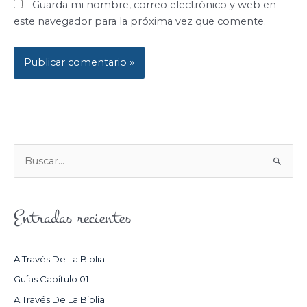
Guarda mi nombre, correo electrónico y web en
este navegador para la próxima vez que comente.
B
U
S
Entradas recientes
C
A
R
A Través De La Biblia
P
Guías Capítulo 01
O
A Través De La Biblia
R