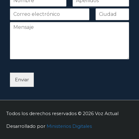
o
Nombre
Apellidos
m
b
r
e
*
Enviar
Todos los derechos reservados © 2026
Voz Actual
Desarrollado por
Ministerios Digitales