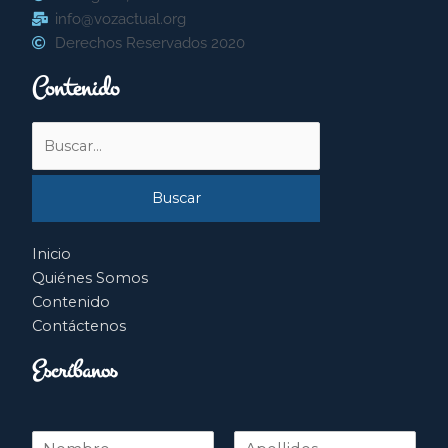
info@vozactual.org
Derechos Reservados 2020
Contenido
Buscar
por:
Inicio
Quiénes Somos
Contenido
Contáctenos
Escríbanos
N