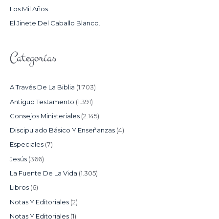
Los Mil Años.
:
El Jinete Del Caballo Blanco.
Categorías
A Través De La Biblia
(1.703)
Antiguo Testamento
(1.391)
Consejos Ministeriales
(2.145)
Discipulado Básico Y Enseñanzas
(4)
Especiales
(7)
Jesús
(366)
La Fuente De La Vida
(1.305)
Libros
(6)
Notas Y Editoriales
(2)
Notas Y Editoriales
(1)