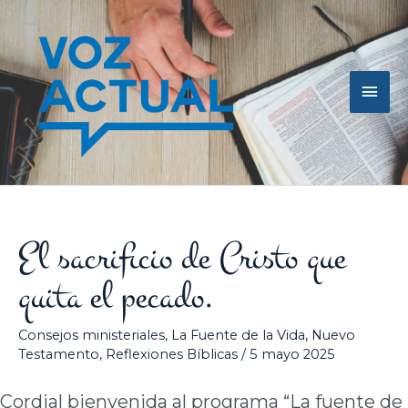
Ir
Men
al
contenido
princ
El sacrificio de Cristo que
quita el pecado.
Consejos ministeriales
,
La Fuente de la Vida
,
Nuevo
Testamento
,
Reflexiones Bíblicas
/
5 mayo 2025
Cordial bienvenida al programa “La fuente de