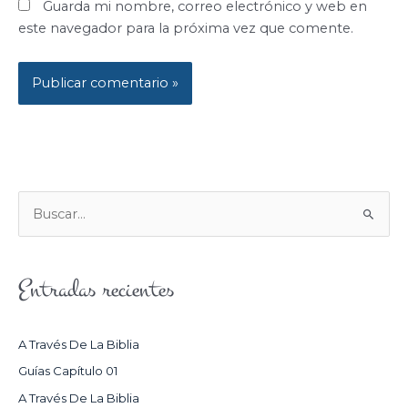
Guarda mi nombre, correo electrónico y web en
este navegador para la próxima vez que comente.
B
U
S
Entradas recientes
C
A
R
A Través De La Biblia
P
Guías Capítulo 01
O
A Través De La Biblia
R