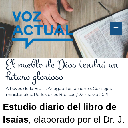
Ir
Men
al
contenido
princ
El pueblo de Dios tendrá un
futuro glorioso
A través de la Biblia
,
Antiguo Testamento
,
Consejos
ministeriales
,
Reflexiones Bíblicas
/
22 marzo 2021
Estudio diario del libro de
Isaías
, elaborado por el Dr. J.