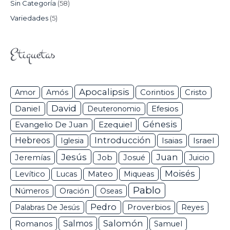
Sin Categoría
(58)
Variedades
(5)
Etiquetas
Apocalipsis
Corintios
Amor
Amós
Cristo
David
Daniel
Efesios
Deuteronomio
Génesis
Ezequiel
Evangelio De Juan
Hebreos
Introducción
Isaias
Israel
Iglesia
Jesús
Juan
Jeremías
Job
Josué
Juicio
Moisés
Levítico
Lucas
Mateo
Miqueas
Pablo
Números
Oración
Oseas
Pedro
Proverbios
Palabras De Jesús
Reyes
Salomón
Romanos
Salmos
Samuel