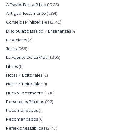
A Través De La Biblia
(1.703)
Antiguo Testamento
(1.391)
Consejos Ministeriales
(2.145)
Discipulado Básico Y Enseñanzas
(4)
Especiales
(7)
Jesús
(366)
La Fuente De La Vida
(1.305)
Libros
(6)
Notas Y Editoriales
(2)
Notas Y Editoriales
(1)
Nuevo Testamento
(1.216)
Personajes Bíblicos
(197)
Recomendados
(1)
Recomendados
(6)
Reflexiones Bíblicas
(2.147)