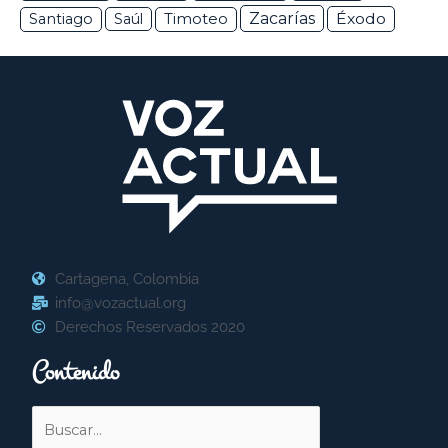
Zacarías
Éxodo
Santiago
Saúl
Timoteo
Cartagena, Colombia
info@vozactual.org
Derechos Reservados 2020
Contenido
Buscar
por: