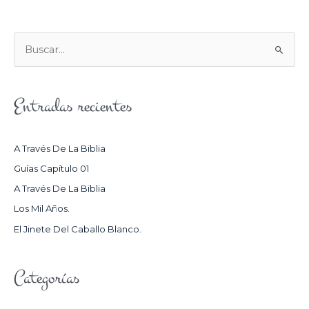
B
U
S
Entradas recientes
C
A
R
A Través De La Biblia
P
Guías Capítulo 01
O
A Través De La Biblia
R
Los Mil Años.
:
El Jinete Del Caballo Blanco.
Categorías