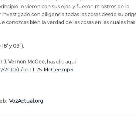
incipio lo vieron con sus ojos, y fueron ministros de la
investigado con diligencia todas las cosas desde su orig
ue conozcas bien la verdad de las cosas en las cuales has
8’ y 09’’).
Dr J. Vernon McGee,
has clic aquí:
//2010/11/Lc-1.1-25-McGee.mp3
eb:
VozActual.org