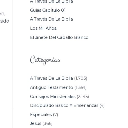
A Través De La Biblia
P
Guías Capítulo 01
en,
O
A Través De La Biblia
 sido
R
Los Mil Años.
:
El Jinete Del Caballo Blanco.
Categorías
A Través De La Biblia
(1.703)
Antiguo Testamento
(1.391)
Consejos Ministeriales
(2.145)
Discipulado Básico Y Enseñanzas
(4)
Especiales
(7)
Jesús
(366)