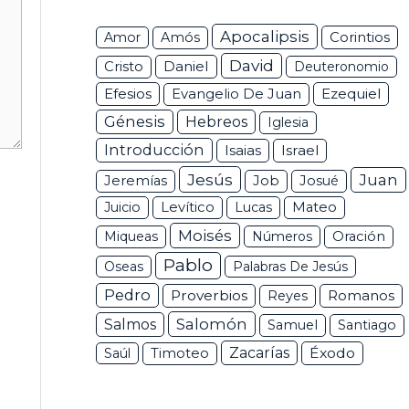
Apocalipsis
Corintios
Amor
Amós
David
Daniel
Cristo
Deuteronomio
Efesios
Ezequiel
Evangelio De Juan
Génesis
Hebreos
Iglesia
Introducción
Isaias
Israel
Jesús
Juan
Jeremías
Job
Josué
Juicio
Levítico
Lucas
Mateo
Moisés
Miqueas
Números
Oración
Pablo
Oseas
Palabras De Jesús
Pedro
Proverbios
Romanos
Reyes
Salomón
Salmos
Samuel
Santiago
Zacarías
Éxodo
Saúl
Timoteo