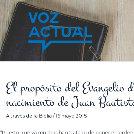
Ir
al
contenido
El propósito del Evangelio d
nacimiento de Juan Bautist
A través de la Biblia
/
16 mayo 2018
“Puesto que ya muchos han tratado de poner en orden la