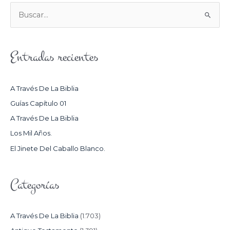
B
U
S
Entradas recientes
C
A
R
A Través De La Biblia
P
Guías Capítulo 01
O
A Través De La Biblia
R
Los Mil Años.
:
El Jinete Del Caballo Blanco.
Categorías
A Través De La Biblia
(1.703)