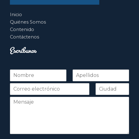
Inicio
Quiénes Somos
Contenido
Contáctenos
Escríbanos
N
o
Nombre
Apellidos
m
b
r
e
*