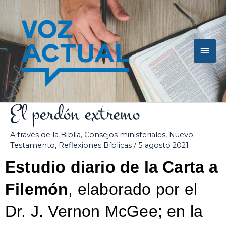
Ir
Men
al
contenido
princ
El perdón extremo
A través de la Biblia
,
Consejos ministeriales
,
Nuevo
Testamento
,
Reflexiones Bíblicas
/
5 agosto 2021
Estudio diario de la Carta a
Filemón
, elaborado por el
Dr. J. Vernon McGee; en la