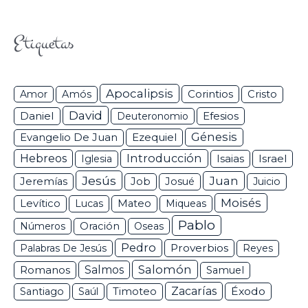
Etiquetas
Apocalipsis
Corintios
Amor
Amós
Cristo
David
Daniel
Efesios
Deuteronomio
Génesis
Ezequiel
Evangelio De Juan
Hebreos
Introducción
Isaias
Israel
Iglesia
Jesús
Juan
Jeremías
Job
Josué
Juicio
Moisés
Levítico
Lucas
Mateo
Miqueas
Pablo
Números
Oración
Oseas
Pedro
Proverbios
Palabras De Jesús
Reyes
Salomón
Romanos
Salmos
Samuel
Zacarías
Éxodo
Santiago
Saúl
Timoteo