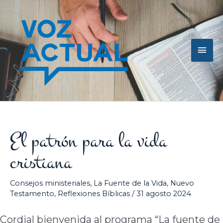
Ir
Men
al
contenido
princ
El patrón para la vida
cristiana
Consejos ministeriales
,
La Fuente de la Vida
,
Nuevo
Testamento
,
Reflexiones Bíblicas
/
31 agosto 2024
Cordial bienvenida al programa “La fuente de