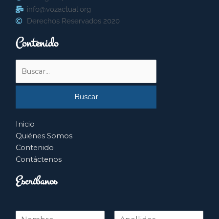
info@vozactual.org
Derechos Reservados 2020
Contenido
Buscar
por:
Inicio
Quiénes Somos
Contenido
Contáctenos
Escríbanos
N