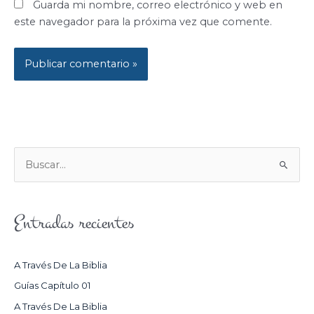
Guarda mi nombre, correo electrónico y web en
este navegador para la próxima vez que comente.
B
U
S
Entradas recientes
C
A
R
A Través De La Biblia
P
Guías Capítulo 01
O
A Través De La Biblia
R