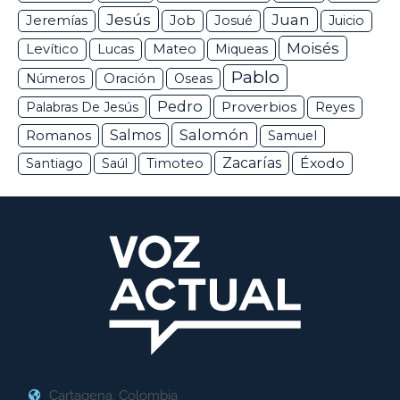
Jesús
Juan
Jeremías
Job
Josué
Juicio
Moisés
Levítico
Lucas
Mateo
Miqueas
Pablo
Números
Oración
Oseas
Pedro
Proverbios
Palabras De Jesús
Reyes
Salomón
Romanos
Salmos
Samuel
Zacarías
Éxodo
Santiago
Saúl
Timoteo
Cartagena, Colombia