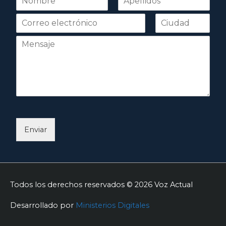
o
Nombre
Apellidos
m
b
r
e
*
Enviar
Todos los derechos reservados © 2026
Voz Actual
Desarrollado por
Ministerios Digitales