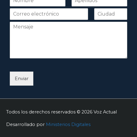
o
Nombre
Apellidos
m
b
r
e
*
Enviar
Todos los derechos reservados © 2026
Voz Actual
Desarrollado por
Ministerios Digitales