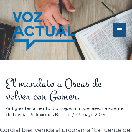
Ir
Men
al
contenido
princ
El mandato a Oseas de
volver con Gomer.
Antiguo Testamento
,
Consejos ministeriales
,
La Fuente
de la Vida
,
Reflexiones Bíblicas
/
27 mayo 2025
Cordial bienvenida al programa “La fuente de