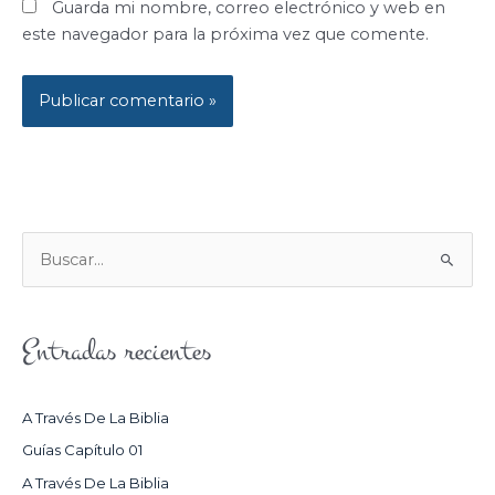
Guarda mi nombre, correo electrónico y web en
este navegador para la próxima vez que comente.
B
U
S
Entradas recientes
C
A
R
A Través De La Biblia
P
Guías Capítulo 01
O
A Través De La Biblia
R