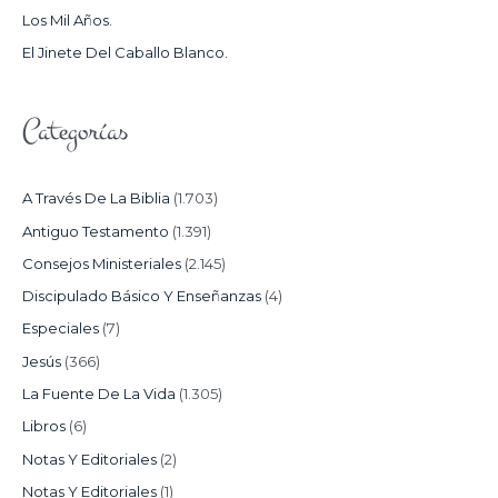
Los Mil Años.
:
El Jinete Del Caballo Blanco.
Categorías
A Través De La Biblia
(1.703)
Antiguo Testamento
(1.391)
Consejos Ministeriales
(2.145)
Discipulado Básico Y Enseñanzas
(4)
Especiales
(7)
Jesús
(366)
La Fuente De La Vida
(1.305)
Libros
(6)
Notas Y Editoriales
(2)
Notas Y Editoriales
(1)