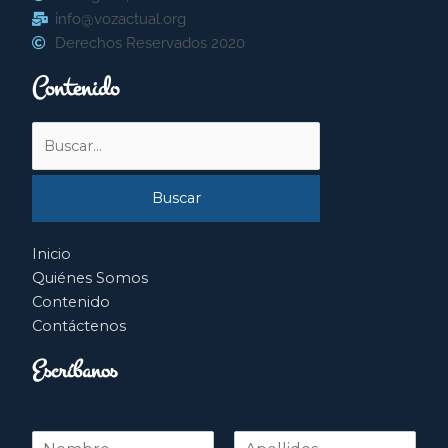
info@vozactual.org
Derechos Reservados 2020
Contenido
Buscar
por:
Inicio
Quiénes Somos
Contenido
Contáctenos
Escríbanos
N