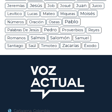
Jesús
Juan
Jeremías
Job
Josué
Juicio
Moisés
Levítico
Lucas
Mateo
Miqueas
Pablo
Números
Oración
Oseas
Pedro
Proverbios
Palabras De Jesús
Reyes
Salomón
Romanos
Salmos
Samuel
Zacarías
Éxodo
Santiago
Saúl
Timoteo
Cartagena, Colombia